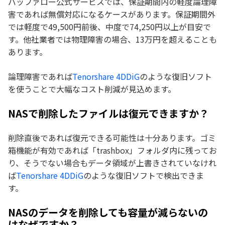
バッファロー公式サービスでは、保証期間内の軽度論理障
害であれば無償対応になるケースがあります。保証期間外
では軽度で49,500円前後、中度で74,250円以上が目安で
す。他社業者では物理障害の場合、13万円を超えることも
あります。
論理障害であれば
Tenorshare 4DDiG
のような復旧ソフト
を使うことで大幅なコスト削減が見込めます。
NASで削除したファイルは復元できますか？
削除直後であれば復元できる可能性は十分あります。ゴミ
箱機能が有効であれば「trashbox」フォルダ内に残ってお
り、そうでない場合もデータ領域が上書きされていなけれ
ば
Tenorshare 4DDiG
のような復旧ソフトで検出できま
す。
NASのデータを削除しても容量が減らないの
はなぜですか？