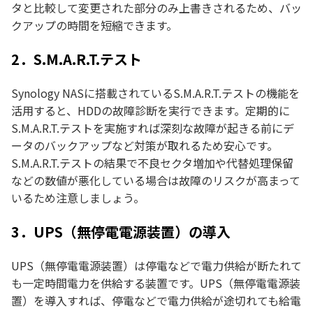
タと比較して変更された部分のみ上書きされるため、バッ
クアップの時間を短縮できます。
2．S.M.A.R.T.テスト
Synology NASに搭載されているS.M.A.R.T.テストの機能を
活用すると、HDDの故障診断を実行できます。定期的に
S.M.A.R.T.テストを実施すれば深刻な故障が起きる前にデ
ータのバックアップなど対策が取れるため安心です。
S.M.A.R.T.テストの結果で不良セクタ増加や代替処理保留
などの数値が悪化している場合は故障のリスクが高まって
いるため注意しましょう。
3．UPS（無停電電源装置）の導入
UPS（無停電電源装置）は停電などで電力供給が断たれて
も一定時間電力を供給する装置です。UPS（無停電電源装
置）を導入すれば、停電などで電力供給が途切れても給電