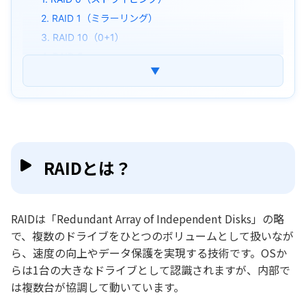
2. RAID 1（ミラーリング）
3. RAID 10（0+1）
4. RAID 5
▼
5. RAID 6
RAIDの種類まとめ！早見表で簡単比較
RAIDを導入してもバックアップは必須！その理
由とは
RAIDとは？
RAIDから消えたデータを復元する方法
RAIDに関するよくある質問
RAIDは「Redundant Array of Independent Disks」の略
まとめ
で、複数のドライブをひとつのボリュームとして扱いなが
ら、速度の向上やデータ保護を実現する技術です。OSか
らは1台の大きなドライブとして認識されますが、内部で
は複数台が協調して動いています。