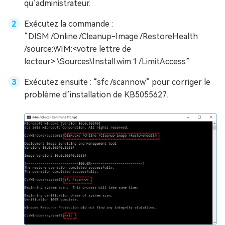
qu’administrateur.
Exécutez la commande :
“DISM /Online /Cleanup-Image /RestoreHealth
/source:WIM:<votre lettre de
lecteur>:\Sources\Install.wim:1 /LimitAccess”
Exécutez ensuite : “sfc /scannow” pour corriger le
problème d’installation de KB5055627.