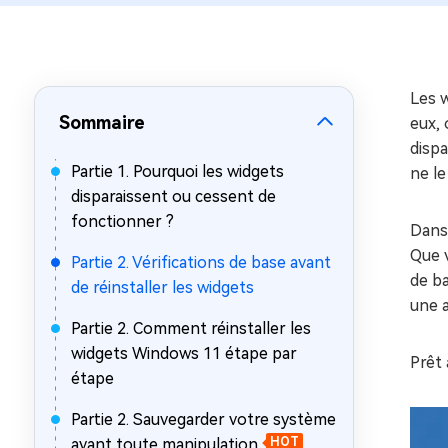
sur Windows
en quelq
4DDiG Email Repair
Mac Bo
Réparer les fichiers PST/OST
Réparer 
corrompus
gratuite
Les 
Sommaire
eux, 
disp
Partie 1. Pourquoi les widgets
ne le
disparaissent ou cessent de
fonctionner ?
Dans 
Que v
Partie 2. Vérifications de base avant
de b
de réinstaller les widgets
une a
Partie 2. Comment réinstaller les
widgets Windows 11 étape par
Prêt 
étape
Partie 2. Sauvegarder votre système
avant toute manipulation
HOT