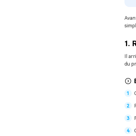
Avant
simpl
1. 
Il ar
du pr