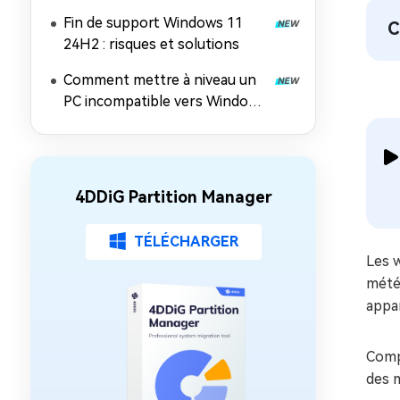
l'impossibilité d'installer
Fin de support Windows 11
C
Windows 11 26H2
24H2 : risques et solutions
Comment mettre à niveau un
PC incompatible vers Windows
11 26H2 (contourner les
exigences matérielles)
4DDiG Partition Manager
TÉLÉCHARGER
Les w
météo
appa
Compr
des m