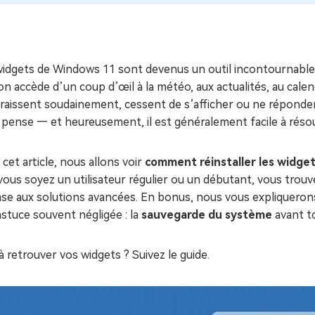
ues minutes
ot Genius
les problèmes Mac
ment
widgets de Windows 11 sont devenus un outil incontournable 
on accède d’un coup d’œil à la météo, aux actualités, au calen
araissent soudainement, cessent de s’afficher ou ne réponde
 pense — et heureusement, il est généralement facile à réso
cet article, nous allons voir
comment réinstaller les widge
ous soyez un utilisateur régulier ou un débutant, vous trouve
ase aux solutions avancées. En bonus, nous vous expliqueron
stuce souvent négligée : la
sauvegarde du système
avant t
à retrouver vos widgets ? Suivez le guide.