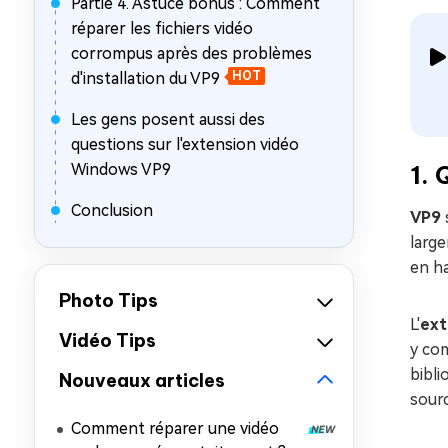
Partie 4. Astuce bonus : Comment
réparer les fichiers vidéo
corrompus après des problèmes
d'installation du VP9
HOT
Les gens posent aussi des
questions sur l'extension vidéo
Windows VP9
1. 
Conclusion
VP9
large
en ha
Photo Tips
L'
ext
Vidéo Tips
y com
bibli
Nouveaux articles
sour
Comment réparer une vidéo