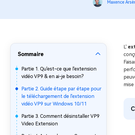
sur Windows
en quelq
Maxence Arsè
4DDiG Email Repair
Mac Bo
Réparer les fichiers PST/OST
Réparer 
corrompus
gratuite
L'
ex
Sommaire
conçu
Faisa
Partie 1. Qu'est-ce que l'extension
perf
vidéo VP9 & en ai-je besoin?
peuve
mise 
Partie 2. Guide étape par étape pour
le téléchargement de l'extension
vidéo VP9 sur Windows 10/11
C
Partie 3. Comment désinstaller VP9
Video Extension