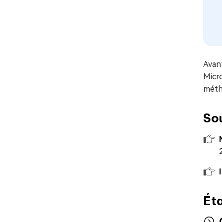
Avant
Micro
méth
So
Éta