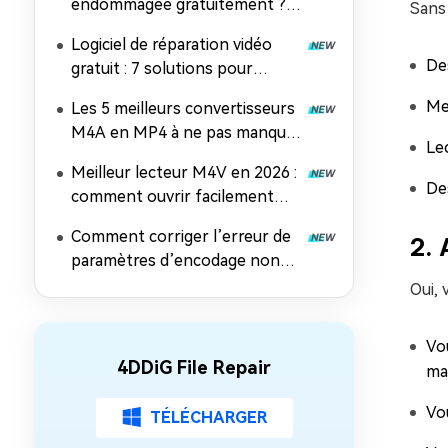
endommagée gratuitement ? 7
Sans 
méthodes efficaces
Logiciel de réparation vidéo
De
gratuit : 7 solutions pour
réparer des fichiers MP4, MOV
Me
Les 5 meilleurs convertisseurs
et AVI
M4A en MP4 à ne pas manquer
Le
en 2026
Meilleur lecteur M4V en 2026 :
De
comment ouvrir facilement
des fichiers M4V sur n'importe
Comment corriger l’erreur de
2. 
quel appareil
paramètres d’encodage non
pris en charge dans Windows
Oui, 
Media Player
Vo
4DDiG File Repair
ma
Vou
TÉLÉCHARGER