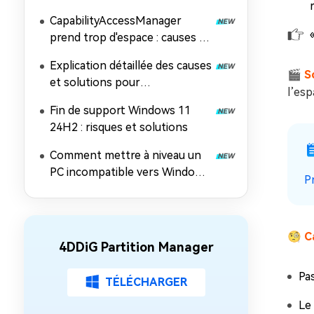
l'image ISO de Windows 11
CapabilityAccessManager
26H2
prend trop d'espace : causes et
solutions
Explication détaillée des causes
🎬
S
et solutions pour
l’esp
l'impossibilité d'installer
Fin de support Windows 11
Windows 11 26H2
24H2 : risques et solutions
Comment mettre à niveau un
PC incompatible vers Windows
P
11 26H2 (contourner les
exigences matérielles)
🧐
C
4DDiG Partition Manager
Pas
TÉLÉCHARGER
Le