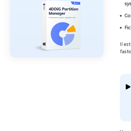
sy
Co
Fic
Il es
fasti