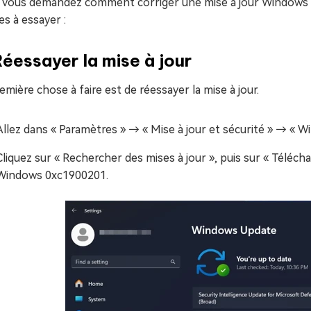
 vous demandez comment corriger une mise à jour Windows qu
es à essayer :
Réessayer la mise à jour
emière chose à faire est de réessayer la mise à jour.
Allez dans « Paramètres » → « Mise à jour et sécurité » → « 
Cliquez sur « Rechercher des mises à jour », puis sur « Téléchar
Windows 0xc1900201.