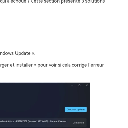
i a échoué ? Cette section présente 3 solutions
Windows Update ».
ger et installer » pour voir si cela corrige l’erreur