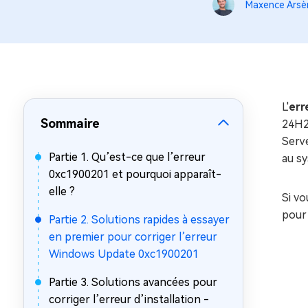
sur Windows
en quelq
Maxence Arsè
4DDiG Email Repair
Mac Bo
Réparer les fichiers PST/OST
Réparer 
corrompus
gratuite
L'
err
Sommaire
24H2
Serve
Partie 1. Qu’est-ce que l’erreur
au s
0xc1900201 et pourquoi apparaît-
elle ?
Si vo
pour 
Partie 2. Solutions rapides à essayer
en premier pour corriger l’erreur
Windows Update 0xc1900201
Partie 3. Solutions avancées pour
corriger l’erreur d’installation -