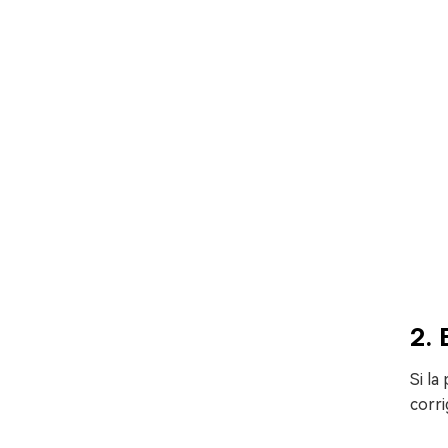
2. 
Si la
corri