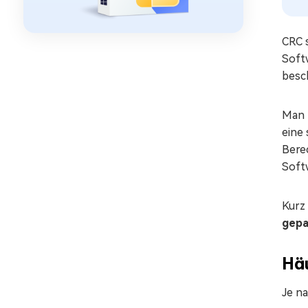
CRC 
Softw
besc
Man k
eine
Bere
Soft
Kurz 
gepa
Hä
Je na