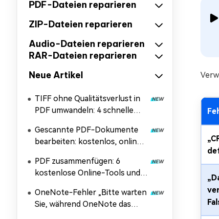
PDF-Dateien reparieren
ZIP-Dateien reparieren
Audio-Dateien reparieren
RAR-Dateien reparieren
Neue Artikel
Verwe
TIFF ohne Qualitätsverlust in
PDF umwandeln: 4 schnelle
Fe
und kostenlose Methoden
Gescannte PDF-Dokumente
„CR
bearbeiten: kostenlos, online
de
und mehr
PDF zusammenfügen: 6
kostenlose Online-Tools und
„D
Schritt-für-Schritt-Anleitung
ver
OneNote-Fehler „Bitte warten
Fa
Sie, während OneNote das
Dokument einfügt“ beheben