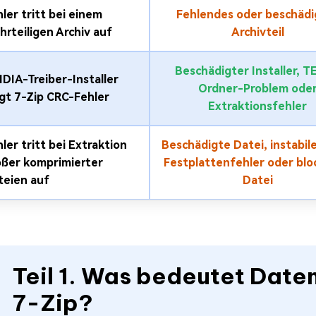
ler tritt bei einem
Fehlendes oder beschädi
rteiligen Archiv auf
Archivteil
Beschädigter Installer, 
DIA-Treiber-Installer
Ordner-Problem ode
igt 7-Zip CRC-Fehler
Extraktionsfehler
ler tritt bei Extraktion
Beschädigte Datei, instabil
oßer komprimierter
Festplattenfehler oder blo
teien auf
Datei
Teil 1. Was bedeutet Date
7-Zip?