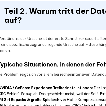
Teil 2. Warum tritt der Da
auf?
erständnis der Ursache ist der erste Schritt zur dauerhafte
eine spezifische zugrunde liegende Ursache auf – diese häng
mmen.
Typische Situationen, in denen der Feh
es Problem zeigt sich vor allem bei rechenintensiven Dateno
NVIDIA / GeForce Experience Treiberinstallationen:
Der Ins
CRC Fehler"-Popup ab. Das geschieht meist, weil der Self-Ext
FitGirl Repacks & große Spielarchive:
Hohe Kompressionsrate
Bitfehler, was zu einem fehlgeschlagenen CRC-Abgleich führt