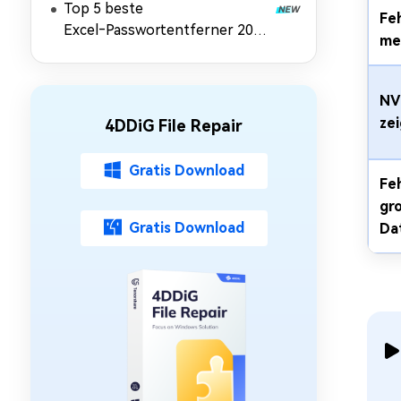
Top 5 beste
[Anleitung 2026]
Feh
Excel‑Passwortentferner 2026
meh
zum Schutz aufheben
NVI
ze
4DDiG File Repair
Gratis Download
Feh
gr
Gratis Download
Da