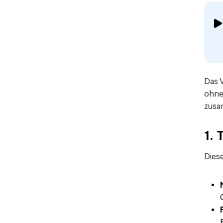
Das V
ohne 
zusa
1. 
Dies