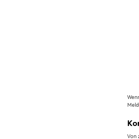
Wenn 
Meld
Kor
Von z