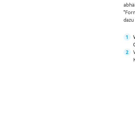
abhän
"Form
dazu 