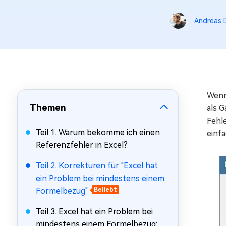
Mac Boot Genius
Mac-Probleme kostenlos
Andreas D
beheben
Wenn
Themen
als 
Fehle
Teil 1. Warum bekomme ich einen
einf
Referenzfehler in Excel?
Teil 2. Korrekturen für "Excel hat
ein Problem bei mindestens einem
Formelbezug"
Beliebt
Teil 3. Excel hat ein Problem bei
mindestens einem Formelbezug: