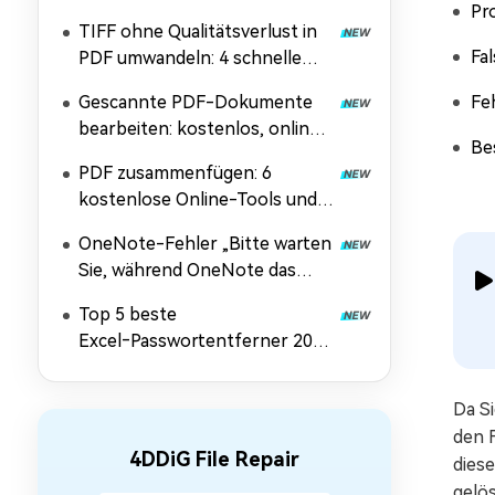
Pr
TIFF ohne Qualitätsverlust in
Fa
PDF umwandeln: 4 schnelle
und kostenlose Methoden
Gescannte PDF-Dokumente
Fe
bearbeiten: kostenlos, online
Be
und mehr
PDF zusammenfügen: 6
kostenlose Online-Tools und
Schritt-für-Schritt-Anleitung
OneNote-Fehler „Bitte warten
Sie, während OneNote das
Dokument einfügt“ beheben
Top 5 beste
[Anleitung 2026]
Excel‑Passwortentferner 2026
zum Schutz aufheben
Da S
den 
4DDiG File Repair
diese
gelös