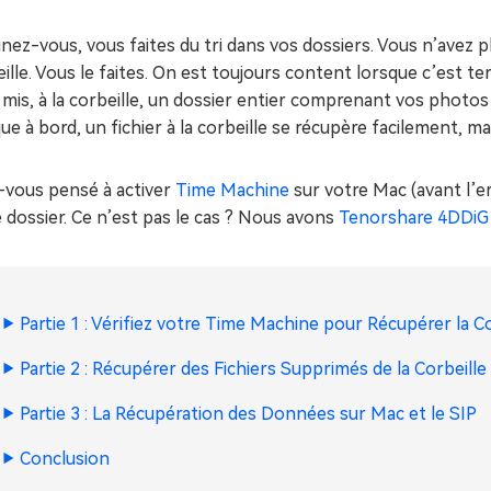
ues minutes
nez-vous, vous faites du tri dans vos dossiers. Vous n’avez plu
ot Genius
les problèmes Mac
ille. Vous le faites. On est toujours content lorsque c’est
ment
 mis, à la corbeille, un dossier entier comprenant vos photo
ue à bord, un fichier à la corbeille se récupère facilement, m
-vous pensé à activer
Time Machine
sur votre Mac (avant l’err
 dossier. Ce n’est pas le cas ? Nous avons
Tenorshare 4DDiG
Partie 1 : Vérifiez votre Time Machine pour Récupérer la C
Partie 2 : Récupérer des Fichiers Supprimés de la Corbeil
Partie 3 : La Récupération des Données sur Mac et le SIP
Conclusion