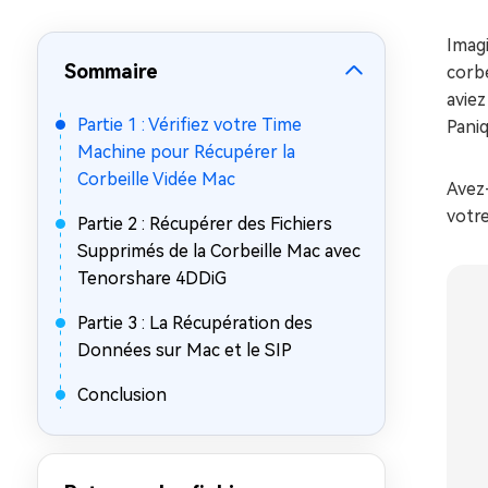
sur Windows
en quelq
Imagi
4DDiG Email Repair
Mac Bo
Sommaire
Réparer les fichiers PST/OST
Réparer 
corbe
corrompus
gratuite
aviez
Partie 1 : Vérifiez votre Time
Paniq
Machine pour Récupérer la
Corbeille Vidée Mac
Avez
votre
Partie 2 : Récupérer des Fichiers
Supprimés de la Corbeille Mac avec
Tenorshare 4DDiG
Partie 3 : La Récupération des
Données sur Mac et le SIP
Conclusion