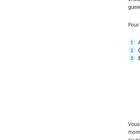
guise
Pour 
Vous 
momen
ou pa