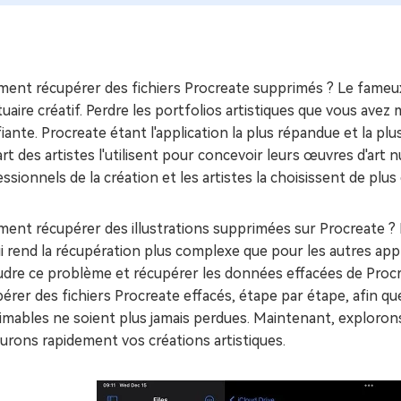
ues minutes
ot Genius
les problèmes Mac
ment
ent récupérer des fichiers Procreate supprimés ? Le fameu
uaire créatif. Perdre les portfolios artistiques que vous ave
fiante. Procreate étant l'application la plus répandue et la plu
rt des artistes l'utilisent pour concevoir leurs œuvres d'art
ssionnels de la création et les artistes la choisissent de plus 
ent récupérer des illustrations supprimées sur Procreate ?
i rend la récupération plus complexe que pour les autres appl
udre ce problème et récupérer les données effacées de Procr
érer des fichiers Procreate effacés, étape par étape, afin q
imables ne soient plus jamais perdues. Maintenant, explorons
urons rapidement vos créations artistiques.