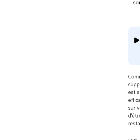
son
Comme
supp
est s
effic
sur 
d'êt
resta