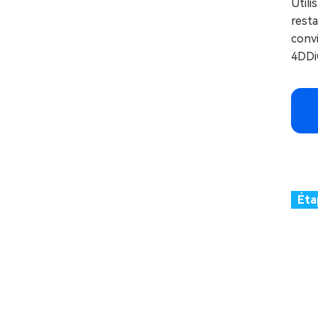
Utili
resta
convi
4DDi