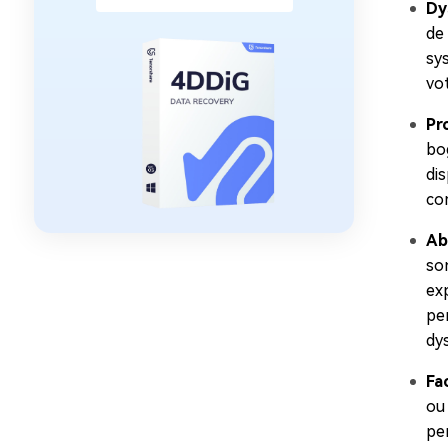
Dy
de 
sy
vo
Pr
bo
di
co
Ab
so
ex
per
dy
Fa
ou
pe