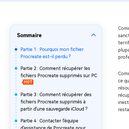
sur Windows
en quelq
4DDiG Email Repair
Mac Bo
Réparer les fichiers PST/OST
Réparer 
corrompus
gratuite
Comm
Sommaire
sanct
terri
Partie 1 : Pourquoi mon fichier
plupa
Procreate est-il perdu ?
profe
Partie 2 : Comment récupérer les
Comm
fichiers Procreate supprimés sur PC
ce qu
HOT
réso
Partie 3 : Comment récupérer des
récup
fichiers Procreate supprimés à
inest
partir d'une sauvegarde iCloud ?
resta
Partie 4 : Contacter l'équipe
d'assistance de Procreate pour