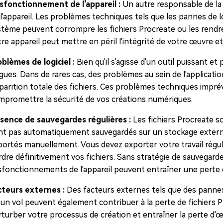
sfonctionnement de l'appareil :
Un autre responsable de la
l'appareil. Les problèmes techniques tels que les pannes de log
stème peuvent corrompre les fichiers Procreate ou les rendr
tre appareil peut mettre en péril l'intégrité de votre œuvre 
oblèmes de logiciel :
Bien qu'il s'agisse d'un outil puissant et
gues. Dans de rares cas, des problèmes au sein de l'applicati
sparition totale des fichiers. Ces problèmes techniques imprév
mpromettre la sécurité de vos créations numériques.
sence de sauvegardes régulières :
Les fichiers Procreate so
nt pas automatiquement sauvegardés sur un stockage externe 
portés manuellement. Vous devez exporter votre travail régu
dre définitivement vos fichiers. Sans stratégie de sauvegarde
sfonctionnements de l'appareil peuvent entraîner une perte 
cteurs externes :
Des facteurs externes tels que des panne
 un vol peuvent également contribuer à la perte de fichiers
rturber votre processus de création et entraîner la perte d'œ