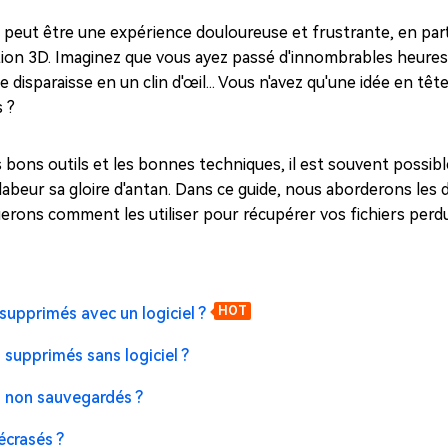
ues minutes
rs peut être une expérience douloureuse et frustrante, en parti
ot Genius
mation 3D. Imaginez que vous ayez passé d'innombrables heures
les problèmes Mac
disparaisse en un clin d'œil... Vous n'avez qu'une idée en têt
ment
 ?
bons outils et les bonnes techniques, il est souvent possibl
labeur sa gloire d'antan. Dans ce guide, nous aborderons les 
erons comment les utiliser pour récupérer vos fichiers perdu
supprimés avec un logiciel ?
HOT
 supprimés sans logiciel ?
a non sauvegardés ?
écrasés ?