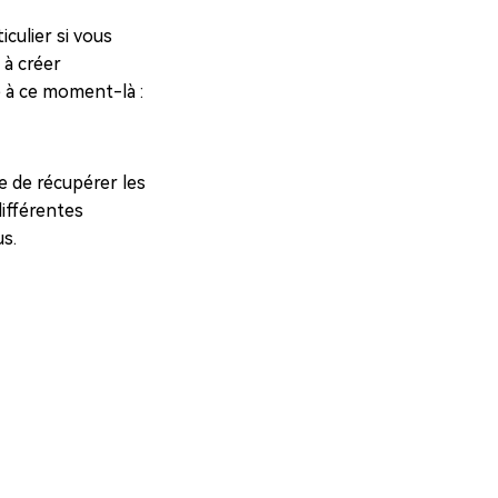
culier si vous
 à créer
e à ce moment-là :
e de récupérer les
différentes
Tenorshare 4DDiG
s.
Récupérer vos données rapidement, que
vous utilisiez Windows 7, 10 ou 11.
100% Sécurisé
Récupération de Fichiers