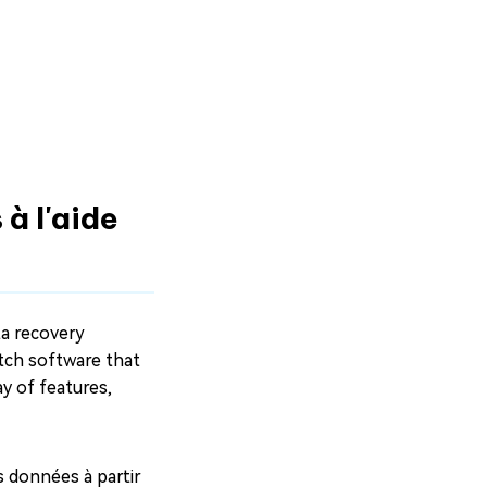
à l'aide
ta recovery
otch software that
ay of features,
 données à partir