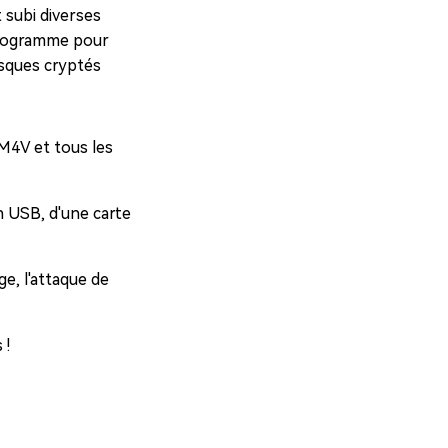
 subi diverses
 programme pour
isques cryptés
 M4V et tous les
h USB, d'une carte
ge, l'attaque de
 !