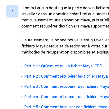
sur Windows
en quelq
Il ne fait aucun doute que la perte de vos fichie
4DDiG Email Repair
Mac Bo
travaillez dans un domaine créatif tel que l'ani
Réparer les fichiers PST/OST
Réparer 
méticuleusement une animation Maya, puis qu'elle 
corrompus
gratuite
comment récupérer des fichiers Maya supprimés
Heureusement, la bonne nouvelle est qu'avec les 
fichiers Maya perdus et de redonner à votre dur 
méthodes de récupération disponibles et expliqu
Partie 1 : Qu'est-ce qu'un fichier Maya IFF ?
Partie 2 : Comment récupérer les fichiers Maya 
Partie 3 : Comment récupérer des fichiers Maya
Partie 4 : Comment récupérer des fichiers May
Partie 5 : Comment localiser vos fichiers Maya 