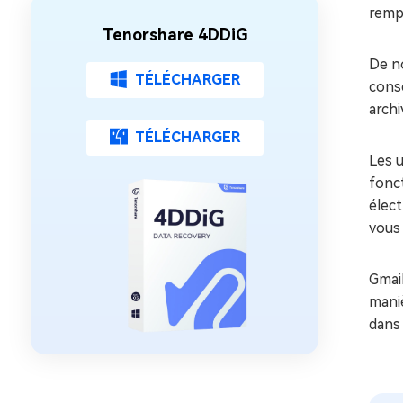
rempl
Tenorshare 4DDiG
De n
TÉLÉCHARGER
conse
archi
TÉLÉCHARGER
Les u
fonc
élect
vous
Gmail
mani
dans 