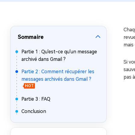
sur Windows
en quelq
4DDiG Email Repair
Mac Bo
Réparer les fichiers PST/OST
Réparer 
corrompus
gratuite
Chaqu
Sommaire
revue
mais 
Partie 1 : Qu'est-ce qu'un message
archivé dans Gmail ?
Si vo
sauve
Partie 2 : Comment récupérer les
pas à
messages archivés dans Gmail ?
HOT
Partie 3 : FAQ
Conclusion