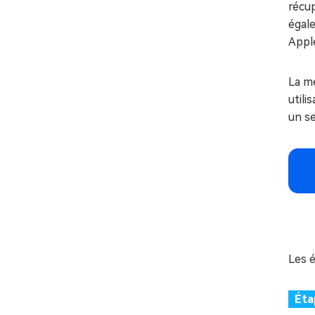
récup
égale
Appl
La me
util
un se
Les 