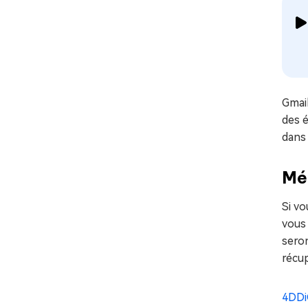
Gmai
des é
dans 
Mét
Si vo
vous 
sero
récup
4DDi