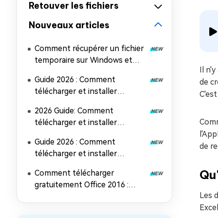
Retouver les fichiers
Nouveaux articles
Comment récupérer un fichier
temporaire sur Windows et
Il n'
Mac (5 méthodes faciles)
Guide 2026 : Comment
de cr
télécharger et installer
C'est
Microsoft Office 2024
2026 Guide: Comment
Comme
télécharger et installer
Microsoft Office 2019
l'App
Guide 2026 : Comment
de r
télécharger et installer
Microsoft Office 2021
Qu
Comment télécharger
gratuitement Office 2016 :
Les d
Guide d'installation complet
Exce