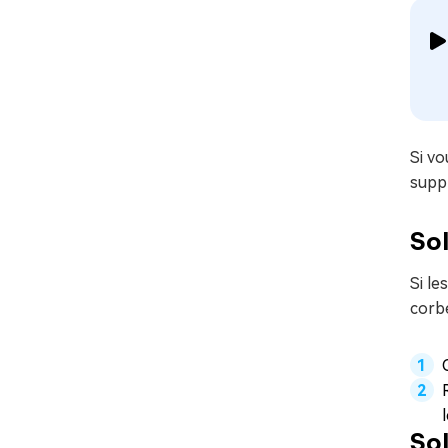
Si v
suppr
Sol
Si le
corbe
Sol