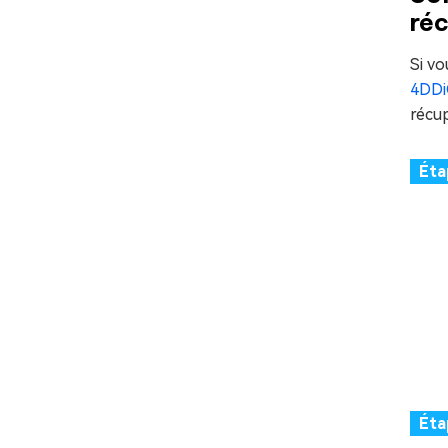
ré
Si vo
4DDi
récu