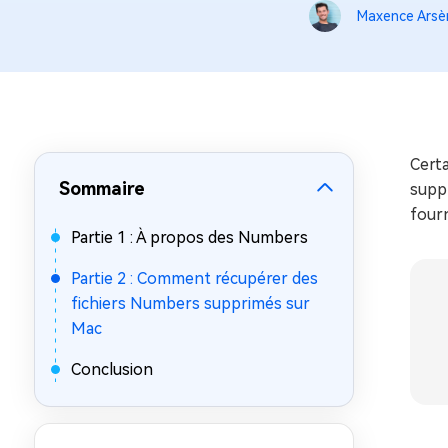
sur Windows
en quelq
Maxence Arsè
4DDiG Email Repair
Mac Bo
Réparer les fichiers PST/OST
Réparer 
corrompus
gratuite
Certa
Sommaire
suppr
four
Partie 1 : À propos des Numbers
Partie 2 : Comment récupérer des
fichiers Numbers supprimés sur
Mac
Conclusion