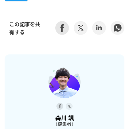
この記事を共
有する
森川 颯
（編集者）