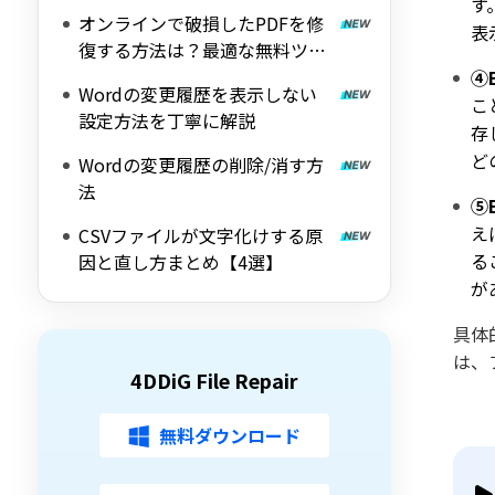
す
すく解説
オンラインで破損したPDFを修
表
復する方法は？最適な無料ツー
ル5選
④
Wordの変更履歴を表示しない
こ
設定方法を丁寧に解説
存
ど
Wordの変更履歴の削除/消す方
法
⑤
え
CSVファイルが文字化けする原
る
因と直し方まとめ【4選】
が
具体
は、
4DDiG File Repair
無料ダウンロード