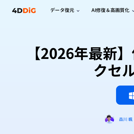
データ復元
AI修復＆高画質化
Windows管理
サポート
PCクリーンアッ
リソース
機能
iPh
Windows データ復元
iPho
Windowsで削除したファイルを復元
サポートセンター
ユーザ
Partition Manager
Duplicat
【2026年最新
Wha
ガイド・お問い合わせ
ユーザー
Windows向けディスク管理ツール
重複ファ
プロ版
無料版
Wha
サブスク更新情報
使い方
Disk Copy
Tenorsh
クセ
最新版
最新のお知らせ
ヒントと
ディスクをクローン
Macを徹
Mac データ復元
macOSで削除したファイルを復元
お問い合わせ
新製品
4DDiG File Repair
Windows Backup
AIによるファイル修復と高画質化>>
データ保護向けPCバックアップ
プロ版
無料版
システム修復
Windows Boot Genius
Windowsの問題を数分で修復
森川 颯
Mac Boot Genius
Macの問題を無料で修復