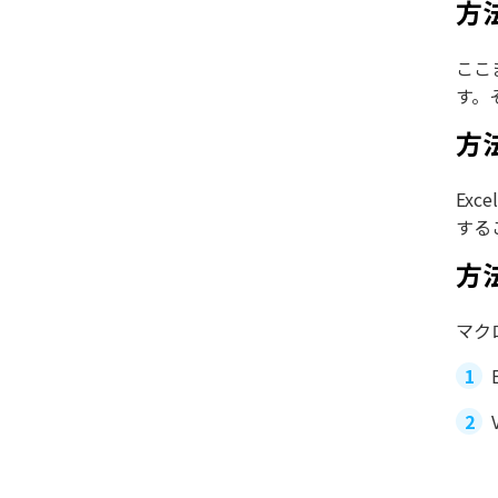
方
ここ
す。
方
Ex
する
方法
マクロ