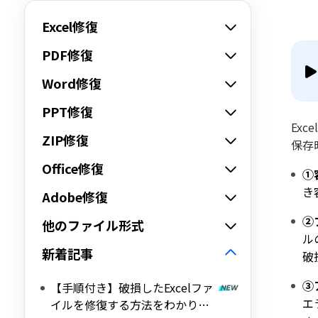
Excel修復
PDF修復
Word修復
PPT修復
Ex
ZIP修復
保存
Office修復
①
き
Adobe修復
②
他のファイル形式
ル
新着記事
破
③
【手順付き】破損したExcelファ
エ
イルを修復する方法をわかりや