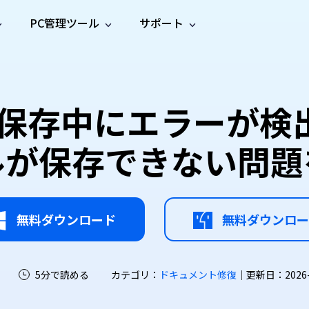
PC管理ツール
サポート
プ
ソーシャルメディア
修復ツール
無料オンラ
iOS26
one データ復元
Android データ復元
ne／iPadのデータを復元
Androidのデータを復元
AI
オンラ
ーガイド
ドキュ
e File Deleter
Dll Fixer
】保存中にエラーが
動画修
写真修
オンラ
tsApp データ復元
LINE データ復元
ガイドセンター
メント
イルを検出・削除
WindowsのDLLエラーを修復
復
復
オンラ
tsAppのデータを復元
LINEのデータを復元
修復
新製
ガイド
are Cleamio
Email Repair
ルが保存できない問題
品
オンラ
対処法
底クリーンアップ＆最適化
破損したPST/OSTファイルを修復
音声修
動画高
写真高
AI
AI
復
画質化
画質化
無料ダウンロード
無料ダウンロー
5分で読める
カテゴリ：
ドキュメント修復
｜更新日：2026-07