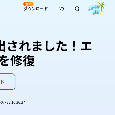
無料
ダウンロード
新着
イン修復
リソース
リソース
AI画像スタイル変換
· Win11制限を回避
· SDカード復元
· HDDデータ復元
· 重複検索（Win）
イン動画修復
· AI 3Dアクションフィギュアプロンプト
検出されました！エ
· ハードディスクをクローン
· USBデータ復元
· ゴミ箱復元
· 重複検索（Mac）
イン写真修復
· シネマ風AI画像プロンプト
· Cドライブを拡張
· ファイル復元
· エクセル復元
· ディスク容量を解放
インファイル修復
· アニメ実写化プロンプト
· MBRをGPTに変換
· 写真復元
· 動画復元
· Macストレージを整理
を修復
イン音声修復
· AIアニメポートレートプロンプト
· AIレゴ風写真プロンプト
ド
-22 10:26:27