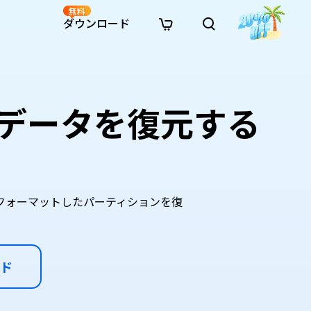
無料
ダウンロード
新着
イン修復
リソース
リソース
AI画像スタイル変換
· Win11制限を回避
· SDカード復元
· HDDデータ復元
· 重複検索（Win）
イン動画修復
· AI 3Dアクションフィギュアプロンプト
データを復元する
· ハードディスクをクローン
· USBデータ復元
· ゴミ箱復元
· 重複検索（Mac）
イン写真修復
· シネマ風AI画像プロンプト
· Cドライブを拡張
· ファイル復元
· エクセル復元
· ディスク容量を解放
インファイル修復
· アニメ実写化プロンプト
· MBRをGPTに変換
· 写真復元
· 動画復元
· Macストレージを整理
イン音声修復
· AIアニメポートレートプロンプト
· AIレゴ風写真プロンプト
フォーマットしたパーティションを復
ド