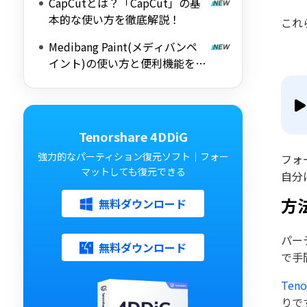
CapCutとは？「CapCut」の基
本的な使い方を徹底解説！
これ
Medibang Paint(メディバンペ
イント)の使い方と便利機能を徹
底解説
Tenorshare 4DDiG
強力的なパーティション復元ソフト｜フォー
フォ
マットしても復元できる
自分
方
無料ダウンロード
パー
無料ダウンロード
で手
Teno
りで