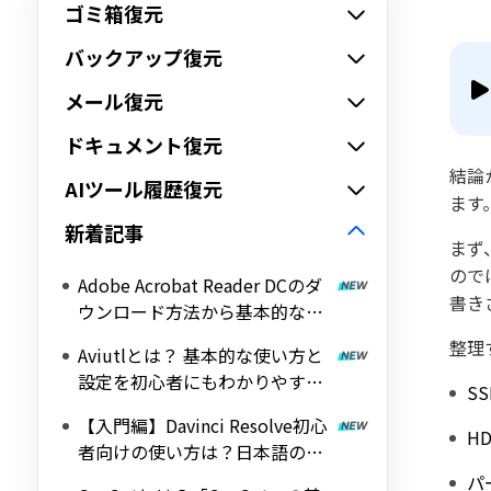
ゴミ箱復元
バックアップ復元
メール復元
ドキュメント復元
結論
AIツール履歴復元
ます
新着記事
まず
ので
Adobe Acrobat Reader DCのダ
書き
ウンロード方法から基本的な使
い方を解説！
整理
Aviutlとは？ 基本的な使い方と
設定を初心者にもわかりやすく
S
解説！
【入門編】Davinci Resolve初心
H
者向けの使い方は？日本語の設
定方法
パ