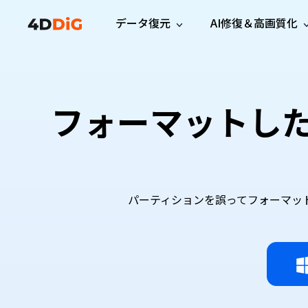
データ復元
AI修復＆高画質化
Windows管理
サポート
PCクリーンアッ
リソース
機能
iPh
Windows データ復元
iPho
Windowsで削除したファイルを復元
サポートセンター
ユーザ
Partition Manager
Duplicat
フォーマットし
Wha
ガイド・お問い合わせ
ユーザー
Windows向けディスク管理ツール
重複ファ
プロ版
無料版
Wha
サブスク更新情報
使い方
Disk Copy
Tenorsh
最新版
最新のお知らせ
ヒントと
ディスクをクローン
Macを徹
Mac データ復元
macOSで削除したファイルを復元
お問い合わせ
新製品
4DDiG File Repair
Windows Backup
AIによるファイル修復と高画質化>>
データ保護向けPCバックアップ
パーティションを誤ってフォーマッ
プロ版
無料版
システム修復
Windows Boot Genius
Windowsの問題を数分で修復
Mac Boot Genius
Macの問題を無料で修復