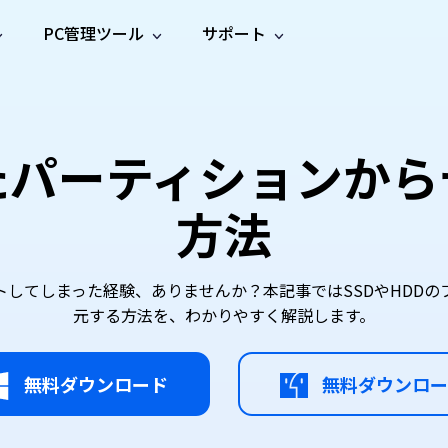
PC管理ツール
サポート
プ
ソーシャルメディア
修復ツール
無料オンラ
iOS26
one データ復元
Android データ復元
ne／iPadのデータを復元
Androidのデータを復元
AI
オンラ
ーガイド
ドキュ
e File Deleter
Dll Fixer
たパーティションから
動画修
写真修
オンラ
tsApp データ復元
LINE データ復元
ガイドセンター
メント
イルを検出・削除
WindowsのDLLエラーを修復
復
復
オンラ
tsAppのデータを復元
LINEのデータを復元
修復
新製
ガイド
are Cleamio
Email Repair
方法
品
オンラ
対処法
底クリーンアップ＆最適化
破損したPST/OSTファイルを修復
音声修
動画高
写真高
AI
AI
復
画質化
画質化
トしてしまった経験、ありませんか？本記事ではSSDやHDDの
元する方法を、わかりやすく解説します。
無料ダウンロード
無料ダウンロー