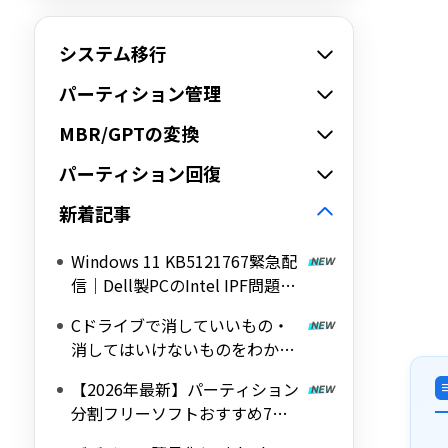
システム移行
パーティション管理
MBR/GPTの変換
パーティション回復
新着記事
Windows 11 KB5121767緊急配
信｜Dell製PCのIntel IPF問題を
修正する帯域外（OOB）アップ
Cドライブで消していいもの・
デート
消してはいけないものをわかり
やすく解説
【2026年最新】パーティション
分割フリーソフトおすすめ7選
｜Windows 11/10対応の無料ツ