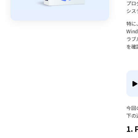
プロ
シス
特に
Wi
ラブ
を確
今回
下の
1