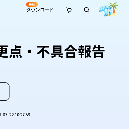
無料
ダウンロード
新着
イン修復
リソース
リソース
AI画像スタイル変換
· Win11制限を回避
· SDカード復元
· HDDデータ復元
· 重複検索（Win）
イン動画修復
· AI 3Dアクションフィギュアプロンプト
の変更点・不具合報告
· ハードディスクをクローン
· USBデータ復元
· ゴミ箱復元
· 重複検索（Mac）
イン写真修復
· シネマ風AI画像プロンプト
· Cドライブを拡張
· ファイル復元
· エクセル復元
· ディスク容量を解放
インファイル修復
· アニメ実写化プロンプト
· MBRをGPTに変換
· 写真復元
· 動画復元
· Macストレージを整理
イン音声修復
· AIアニメポートレートプロンプト
· AIレゴ風写真プロンプト
7-22 10:27:59