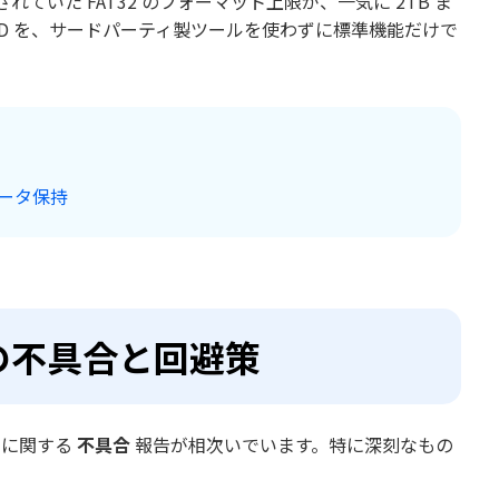
ていた FAT32 のフォーマット上限が、一気に 2TB ま
DD を、サードパーティ製ツールを使わずに標準機能だけで
データ保持
知の不具合と回避策
1に関する
不具合
報告が相次いでいます。特に深刻なもの