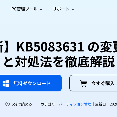
PC管理ツール
サポート
プ
ソーシャルメディア
修復ツール
無料オンラ
iOS26
one データ復元
Android データ復元
ne／iPadのデータを復元
Androidのデータを復元
AI
オンラ
ーガイド
ドキュ
e File Deleter
Dll Fixer
新】KB5083631 
動画修
写真修
オンラ
tsApp データ復元
LINE データ復元
ガイドセンター
メント
イルを検出・削除
WindowsのDLLエラーを修復
復
復
オンラ
tsAppのデータを復元
LINEのデータを復元
修復
新製
ガイド
are Cleamio
Email Repair
と対処法を徹底解説
品
オンラ
対処法
底クリーンアップ＆最適化
破損したPST/OSTファイルを修復
音声修
動画高
写真高
AI
AI
復
画質化
画質化
無料ダウンロード
今すぐ購入
5分で読める
カテゴリ：
パーティション管理
｜更新日：2026-0