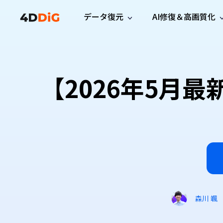
データ復元
AI修復＆高画質化
Windows管理
サポート
PCクリーンアッ
リソース
機能
iPh
Windows データ復元
iPho
Windowsで削除したファイルを復元
サポートセンター
ユーザ
Partition Manager
Duplicat
【2026年5月最
Wha
ガイド・お問い合わせ
ユーザー
Windows向けディスク管理ツール
重複ファ
プロ版
無料版
Wha
サブスク更新情報
使い方
Disk Copy
Tenorsh
最新版
最新のお知らせ
ヒントと
ディスクをクローン
Macを徹
Mac データ復元
macOSで削除したファイルを復元
お問い合わせ
新製品
4DDiG File Repair
Windows Backup
AIによるファイル修復と高画質化>>
データ保護向けPCバックアップ
プロ版
無料版
システム修復
Windows Boot Genius
Windowsの問題を数分で修復
森川 颯
Mac Boot Genius
Macの問題を無料で修復