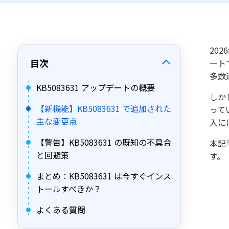
20
目次
ート
多数
KB5083631 アップデートの概要
しか
【新機能】KB5083631 で追加された
って
主な変更点
入に
【警告】KB5083631 の既知の不具合
本記
と回避策
す。
まとめ：KB5083631 は今すぐインス
トールすべきか？
よくある質問