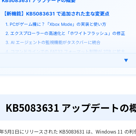
KB5083631 アップデートの概要
【新機能】KB5083631 で追加された主な変更点
1. PCがゲーム機に？「Xbox Mode」の実装と使い方
2. エクスプローラーの高速化と「ホワイトフラッシュ」の修正
3. AI エージェントの監視機能がタスクバーに統合
4. コマンドラインでの FAT32 フォーマット制限が 2TB に拡大
▼
【警告】KB5083631 の既知の不具合と回避策
1. 再起動時に BitLocker 回復キーを求められる問題
2.スタートメニューにアプリが表示されない・消えないバグ
3.Microsoft Defender による DigiCert ルート証明書の誤検知
4.特定のサードパーティ製ドライバーが読み込めない
KB5083631 アップデートの
まとめ：KB5083631 は今すぐインストールすべきか？
よくある質問
26年5月1日にリリースされた KB5083631 は、Windows