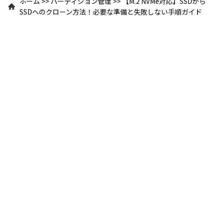
ホーム
>>
パーティション管理
>>
【M.2 NVMe対応】SSDから
SSDへのクローン方法！必要な準備と失敗しない手順ガイド