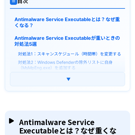
目次
≡
Antimalware Service Executableとは？なぜ重
くなる？
Antimalware Service Executableが重いときの
対処法5選
対処法1：スキャンスケジュール（時間帯）を変更する
対処法2：Windows Defenderの除外リストに自身
（MsMpEng.exe）を追加する
対処法3：スキャン中に「最上位の特権」で実行させ
▼
ない
対処法4：サードパーティ製のセキュリティソフトを導
入する
ヒント：スキャン時間を短縮するワンポイント
まとめ
Antimalware Service
Executableとは？なぜ重くな
よくある質問