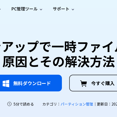
PC管理ツール
サポート
プ
ソーシャルメディア
修復ツール
無料オンラ
iOS26
one データ復元
Android データ復元
ne／iPadのデータを復元
Androidのデータを復元
AI
オンラ
ーガイド
ドキュ
e File Deleter
Dll Fixer
ンアップで一時ファイ
動画修
写真修
オンラ
tsApp データ復元
LINE データ復元
ガイドセンター
メント
イルを検出・削除
WindowsのDLLエラーを修復
復
復
オンラ
tsAppのデータを復元
LINEのデータを復元
修復
新製
ガイド
are Cleamio
Email Repair
原因とその解決方法
品
オンラ
対処法
底クリーンアップ＆最適化
破損したPST/OSTファイルを修復
音声修
動画高
写真高
AI
AI
復
画質化
画質化
無料ダウンロード
今すぐ購入
5分で読める
カテゴリ：
パーティション管理
｜更新日：2026-