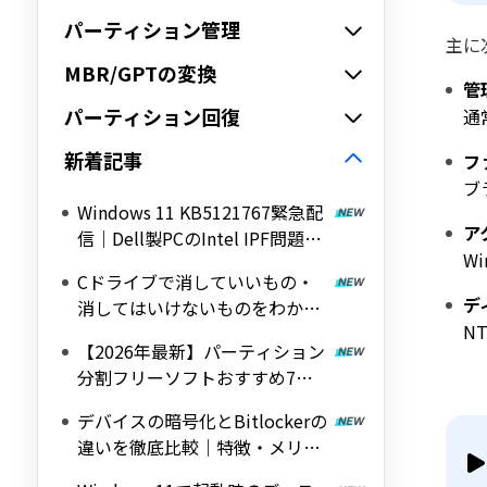
パーティション管理
主に
MBR/GPTの変換
管
パーティション回復
通
新着記事
フ
ブ
Windows 11 KB5121767緊急配
ア
信｜Dell製PCのIntel IPF問題を
W
修正する帯域外（OOB）アップ
Cドライブで消していいもの・
デート
デ
消してはいけないものをわかり
N
やすく解説
【2026年最新】パーティション
分割フリーソフトおすすめ7選
｜Windows 11/10対応の無料ツ
デバイスの暗号化とBitlockerの
ールを紹介
違いを徹底比較｜特徴・メリッ
ト・デメリットをわかりやすく