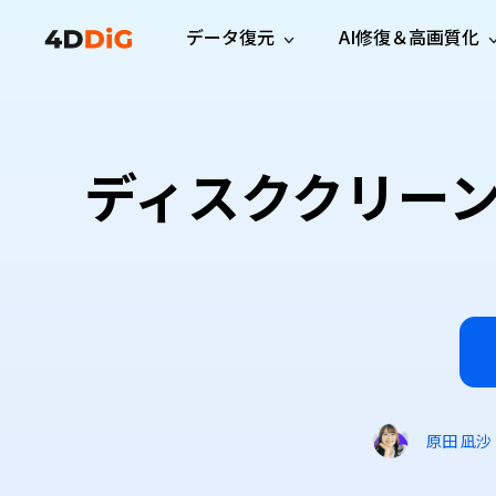
データ復元
AI修復＆高画質化
Windows管理
サポート
PCクリーンアッ
リソース
機能
iPh
Windows データ復元
iPho
Windowsで削除したファイルを復元
サポートセンター
ユーザ
Partition Manager
Duplicat
ディスククリー
Wha
ガイド・お問い合わせ
ユーザー
Windows向けディスク管理ツール
重複ファ
プロ版
無料版
Wha
サブスク更新情報
使い方
Disk Copy
Tenorsh
最新版
最新のお知らせ
ヒントと
ディスクをクローン
Macを徹
Mac データ復元
macOSで削除したファイルを復元
お問い合わせ
新製品
4DDiG File Repair
Windows Backup
AIによるファイル修復と高画質化>>
データ保護向けPCバックアップ
プロ版
無料版
システム修復
Windows Boot Genius
Windowsの問題を数分で修復
原田 凪沙
Mac Boot Genius
Macの問題を無料で修復