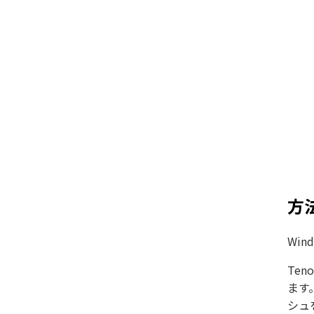
方
Wi
Te
ます
シュ