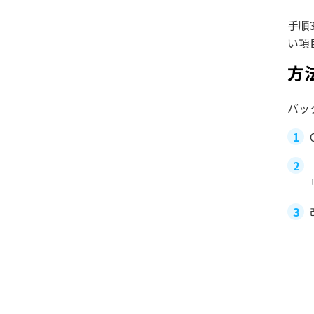
手順
い項
方
バッ