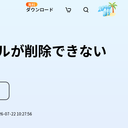
無料
ダウンロード
新着
イン修復
リソース
リソース
AI画像スタイル変換
· Win11制限を回避
· SDカード復元
· HDDデータ復元
· 重複検索（Win）
イン動画修復
· AI 3Dアクションフィギュアプロンプト
ルが削除できない
· ハードディスクをクローン
· USBデータ復元
· ゴミ箱復元
· 重複検索（Mac）
イン写真修復
· シネマ風AI画像プロンプト
· Cドライブを拡張
· ファイル復元
· エクセル復元
· ディスク容量を解放
インファイル修復
· アニメ実写化プロンプト
· MBRをGPTに変換
· 写真復元
· 動画復元
· Macストレージを整理
イン音声修復
· AIアニメポートレートプロンプト
· AIレゴ風写真プロンプト
07-22 10:27:56