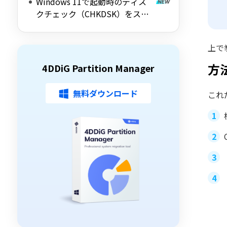
Windows 11で起動時のディス
解説
クチェック（CHKDSK）をスキ
ップする方法を詳しく解説
上で
方
4DDiG Partition Manager
無料ダウンロード
これ