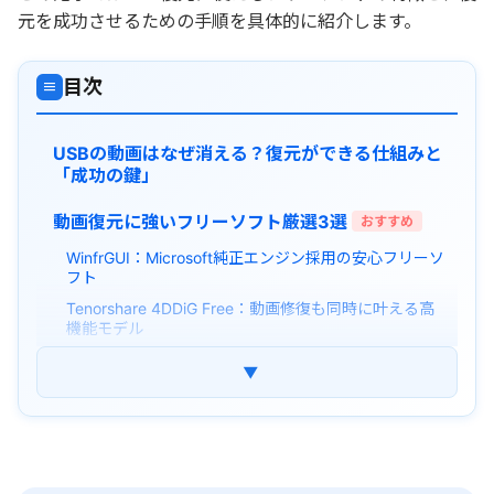
元を成功させるための手順を具体的に紹介します。
目次
≡
USBの動画はなぜ消える？復元ができる仕組みと
「成功の鍵」
動画復元に強いフリーソフト厳選3選
おすすめ
WinfrGUI：Microsoft純正エンジン採用の安心フリーソ
フト
Tenorshare 4DDiG Free：動画修復も同時に叶える高
機能モデル
Pandora Recovery：徹底スキャンで古い動画の痕跡
▼
を逃さない
USBメモリの動画を復元する正しい手順
復元した動画が「再生できない」ときの対処法