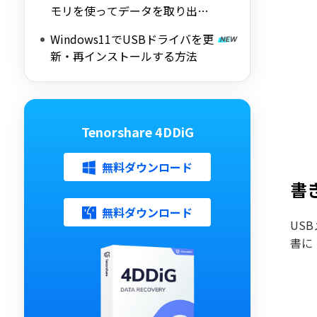
モリを使ってデータを取り出す
方法
Windows11でUSBドライバを更
新・再インストールする方法
Tenorshare 4DDiG
無料ダウンロード
書
無料ダウンロード
US
書に