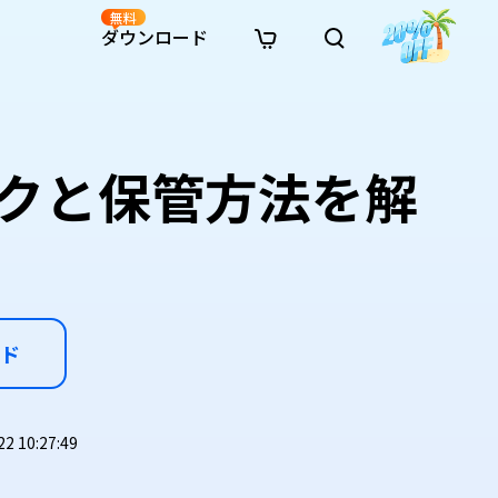
無料
ダウンロード
新着
イン修復
リソース
リソース
AI画像スタイル変換
· Win11制限を回避
· SDカード復元
· HDDデータ復元
· 重複検索（Win）
イン動画修復
· AI 3Dアクションフィギュアプロンプト
ックと保管方法を解
· ハードディスクをクローン
· USBデータ復元
· ゴミ箱復元
· 重複検索（Mac）
イン写真修復
· シネマ風AI画像プロンプト
· Cドライブを拡張
· ファイル復元
· エクセル復元
· ディスク容量を解放
インファイル修復
· アニメ実写化プロンプト
· MBRをGPTに変換
· 写真復元
· 動画復元
· Macストレージを整理
イン音声修復
· AIアニメポートレートプロンプト
· AIレゴ風写真プロンプト
ド
 10:27:49