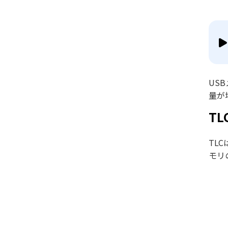
US
量が
T
TL
モリ