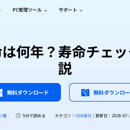
PC管理ツール
サポート
プ
ソーシャルメディア
修復ツール
無料オンラ
iOS26
one データ復元
Android データ復元
ne／iPadのデータを復元
Androidのデータを復元
AI
オンラ
ーガイド
ドキュ
e File Deleter
Dll Fixer
命は何年？寿命チェ
動画修
写真修
オンラ
tsApp データ復元
LINE データ復元
ガイドセンター
メント
イルを検出・削除
WindowsのDLLエラーを修復
復
復
オンラ
tsAppのデータを復元
LINEのデータを復元
修復
新製
ガイド
are Cleamio
Email Repair
説
品
オンラ
対処法
底クリーンアップ＆最適化
破損したPST/OSTファイルを修復
音声修
動画高
写真高
AI
AI
復
画質化
画質化
無料ダウンロード
無料ダウンロー
川 颯
5分で読める
カテゴリ：
USB復元
｜更新日：2026-07-22