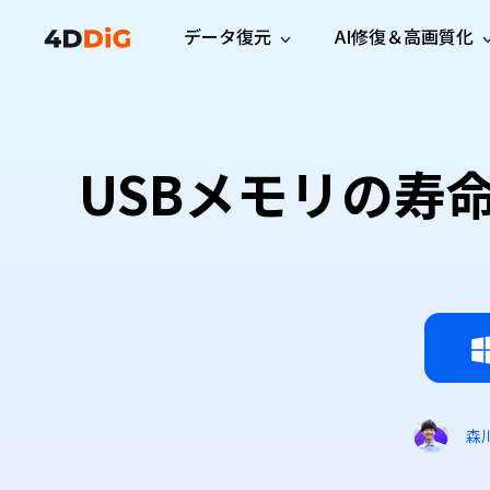
データ復元
AI修復＆高画質化
Windows管理
サポート
PCクリーンアッ
リソース
機能
iPh
Windows データ復元
iPho
Windowsで削除したファイルを復元
サポートセンター
ユーザ
Partition Manager
Duplicat
USBメモリの寿
Wha
ガイド・お問い合わせ
ユーザー
Windows向けディスク管理ツール
重複ファ
プロ版
無料版
Wha
サブスク更新情報
使い方
Disk Copy
Tenorsh
最新版
最新のお知らせ
ヒントと
ディスクをクローン
Macを徹
Mac データ復元
macOSで削除したファイルを復元
お問い合わせ
新製品
4DDiG File Repair
Windows Backup
AIによるファイル修復と高画質化>>
データ保護向けPCバックアップ
プロ版
無料版
システム修復
Windows Boot Genius
Windowsの問題を数分で修復
森
Mac Boot Genius
Macの問題を無料で修復