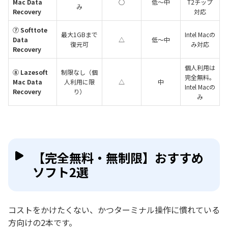
Mac Data
○
低〜中
T2チップ
み
Recovery
対応
⑦ Softtote
最大1GBまで
Intel Macの
Data
△
低〜中
復元可
み対応
Recovery
個人利用は
⑧ Lazesoft
制限なし（個
完全無料。
Mac Data
人利用に限
△
中
Intel Macの
Recovery
り）
み
【完全無料・無制限】おすすめ
ソフト2選
コストをかけたくない、かつターミナル操作に慣れている
方向けの2本です。