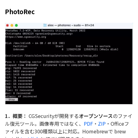
PhotoRec
1．概要：
CGSecurityが開発する
オープンソース
のファイ
ル復元ツール。画像専用ではなく、
PDF
・
ZIP
・Officeフ
ァイルを含む300種類以上に対応。Homebrewで brew