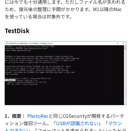
には今でも十分通用します。ただしファイル名が失われる
ため、復元後の整理に手間がかかります。M1以降のMac
を使っている場合は対象外です。
TestDisk
1．概要：
PhotoRec
と同じCGSecurityが開発するパーテ
ィション復旧ツール。「
USBが認識されない
」「
マウン
トできない
」「フォーマットを求められる」といったドラ