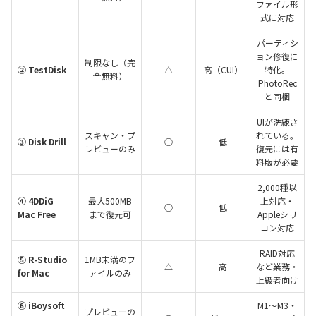
ファイル形
式に対応
パーティシ
ョン修復に
制限なし（完
② TestDisk
△
高（CUI）
特化。
全無料）
PhotoRec
と同梱
UIが洗練さ
スキャン・プ
れている。
③ Disk Drill
○
低
レビューのみ
復元には有
料版が必要
2,000種以
④ 4DDiG
最大500MB
上対応・
○
低
Mac Free
まで復元可
Appleシリ
コン対応
RAID対応
⑤ R-Studio
1MB未満のフ
△
高
など業務・
for Mac
ァイルのみ
上級者向け
⑥ iBoysoft
M1〜M3・
プレビューの