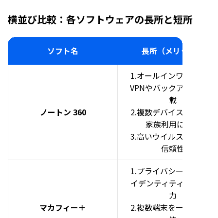
横並び比較：各ソフトウェアの長所と短所
ソフト名
長所（メリット）
1.オールインワン機能で
VPNやバックアップも搭
載
ノートン 360
2.複数デバイスに対応し
家族利用に便利
3.高いウイルス検出率と
信頼性
1.プライバシー保護やア
イデンティティ監視が強
力
マカフィー＋
2.複数端末を一括管理可