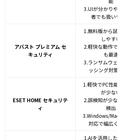
能
3.UIが分かりやすく初心
者でも扱いやすい
1.無料版から試せて導入
しやすい
アバスト プレミアム セ
2.軽快な動作で初心者に
キュリティ
も最適
3.ランサムウェアやフィ
ッシング対策に対応
1.軽快でPC性能への負荷
が少ない
ESET HOME セキュリテ
2.誤検知が少なく正確な
ィ
検出
3.Windows/Mac/Android
対応で幅広く使える
1.AIを活用した次世代型