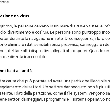
zione.
fezione da virus
giorno, le persone cercano in un mare di siti Web tutte le in
udio, divertimento e così via. Le persone sono purtroppo incor
ter durante la navigazione in rete. Di conseguenza, i loro co
no eliminare i dati sensibili senza preavviso, danneggiare i dett
no infettare altri dispositivi collegati al computer. Quando un 
zione diventa inaccessibile.
ni fisici all’unità
tra causa che può portare ad avere una partizione illeggibile su
ggiamento dei settori. Un settore danneggiato non è più utiliz
stente. I dati della partizione, come il file system, vengono s
ene settori danneggiati, i programmi e il sistema operativo no