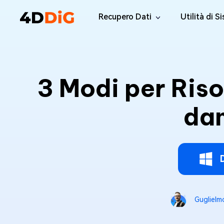
Recupero Dati
Utilità di S
Windows Data Recovery Pro
4DDiG Par
Recuperare i file cancellati da Win
Gestione de
3 Modi per Risolv
Mac Data Recovery
4DDiG Dup
Recuperare i file eliminati da MacOS
Trovare e Ri
dan
Windows Data Recovery Free
Tenorsha
Recuperare 2 GB di dati gratuitamente
Elimina i fil
4DDiG DLL
Correggi tut
Windows 
Riparate i p
Guglielm
Mac Boot
Riparare gr