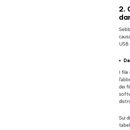
2. 
da
Sebbe
causa
USB è
Da
I fil
l'abb
dei f
softw
distr
Sui d
tabel