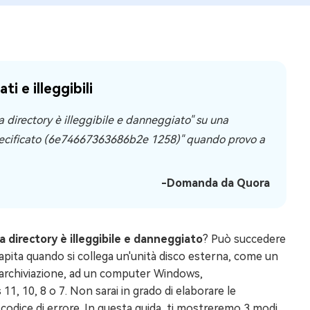
i e illeggibili
la directory è illeggibile e danneggiato" su una
n specificato (6e74667363686b2e 1258)" quando provo a
-Domanda da Quora
na directory è illeggibile e danneggiato
? Può succedere
o capita quando si collega un'unità disco esterna, come un
di archiviazione, ad un computer Windows,
, 10, 8 o 7. Non sarai in grado di elaborare le
o codice di errore. In questa guida, ti mostreremo 3 modi