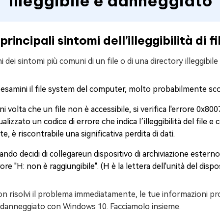
illeggibile e danneggiato"
I principali sintomi dell’illeggibilità di 
i dei sintomi più comuni di un file o di una directory illeggib
 esamini il file system del computer, molto probabilmente sco
i volta che un file non è accessibile, si verifica l'errore 0x80
ualizzato un codice di errore che indica l’illeggibilità del file
te, è riscontrabile una significativa perdita di dati.
ndo decidi di collegareun dispositivo di archiviazione esterno
ore "H: non è raggiungibile". (H è la lettera dell'unità del dispos
n risolvi il problema immediatamente, le tue informazioni pr
le danneggiato con Windows 10. Facciamolo insieme.