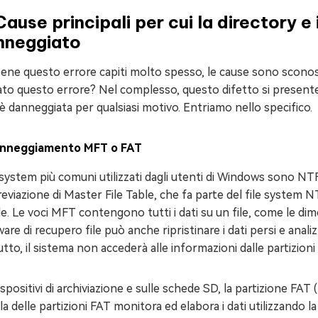
Cause principali per cui la directory e 
nneggiato
ne questo errore capiti molto spesso, le cause sono sconosci
to questo errore? Nel complesso, questo difetto si presenter
 danneggiata per qualsiasi motivo. Entriamo nello specifico.
nneggiamento MFT o FAT
e system più comuni utilizzati dagli utenti di Windows sono 
reviazione di Master File Table, che fa parte del file system
ile. Le voci MFT contengono tutti i dati su un file, come le dimen
are di recupero file può anche ripristinare i dati persi e anal
utto, il sistema non accederà alle informazioni dalle partizion
ispositivi di archiviazione e sulle schede SD, la partizione FA
la delle partizioni FAT monitora ed elabora i dati utilizzando la ta