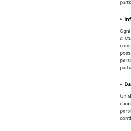
parti
In
Ogni 
di st
compu
posso
persi
parti
Dan
Un’al
danne
persi
conti