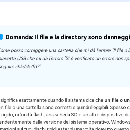
4DDiG Email Repair
NUOVO
11 Upgrade Checker
Ripara i file PST/OST di Outlook danneggiati
ratuito dell'aggiornamento di Windows 11
Domanda: Il file e la directory sono danneggiat
ome posso correggere una cartella che mi dà l'errore "Il file o 
hiavetta USB che mi dà l'errore "Si è verificato un errore no
seguire chkdsk /fd?"
significa esattamente quando il sistema dice che
un file o u
n file o una cartella siano corrotti e quindi illeggibili. Spess
 rigido, un'unità flash, una scheda SD o un altro dispositivo 
endentemente dalla versione del sistema operativo, Windows 11
mazioni sui tuoi dischi rigidi esterni una volta ricevuto quest