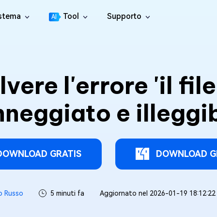
istema
Tool
Supporto
AI
Centro di Supporto
4DDiG File Repair
tition Manager
Guide, Licenza, Contatti
l Disco per Windows
Riparazione di video, audio e file
ere l'errore 'il fil
Guida utente
4DDiG Video Repair
licate File Deleter
Centro guida per l'utente
Riparare i Video Danneggiati
muovere i File Duplicati
neggiato e illeggib
Come Guidare
4DDiG Photo Repair
re Cleamio
New
Tutti i suggerimenti & Le soluzioni
Riparare le foto danneggiate
e duplicati e pulisci i file spazzatura su Mac
YouTube
4DDiG Document Repair
 Fixer
Canale Ufficiale di YouTube
Riparare documenti danneggiati
ti gli errori DLL su Windows
DOWNLOAD GRATIS
DOWNLOAD G
4DDiG Audio Repair
Boot Genius
Salva i file audio danneggiati
roblemi di Windows in pochi minuti
o Russo
5 minuti fa
Aggiornato nel 2026-01-19 18:12:22
4DDiG Online File Repair
 Genius
GRATIS
Ripara file corrotti online
atuitamente i problemi del Mac