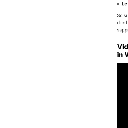
Le
Se si
di in
sapp
Vid
in