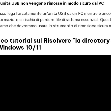
 unità USB non vengono rimosse in modo sicuro dal PC
 scollega forzatamente un'unità USB da un PC mentre è ancora 
formazioni, si rischia di perdere file di sistema essenziali. Que
iamo che dovremmo usare lo strumento di rimozione sicura ma
eo tutorial sul Risolvere "la directory 
 Windows 10/11