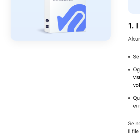
1. 
Alcun
Se
Ogn
vis
vol
Qua
err
Se no
il fi