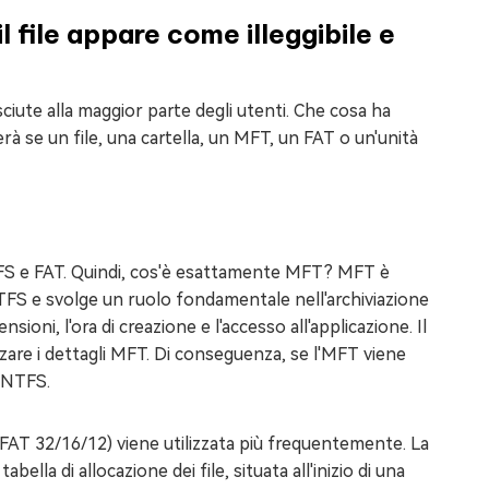
il file appare come illeggibile e
ute alla maggior parte degli utenti. Che cosa ha
à se un file, una cartella, un MFT, un FAT o un'unità
NTFS e FAT. Quindi, cos'è esattamente MFT? MFT è
 NTFS e svolge un ruolo fondamentale nell'archiviazione
sioni, l'ora di creazione e l'accesso all'applicazione. Il
izzare i dettagli MFT. Di conseguenza, se l'MFT viene
i NTFS.
T (FAT 32/16/12) viene utilizzata più frequentemente. La
bella di allocazione dei file, situata all'inizio di una