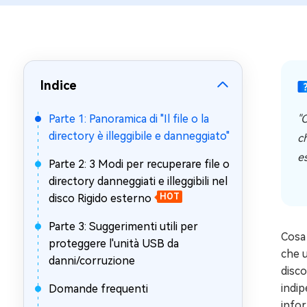
Windows 
Controllo g
Indice
Parte 1: Panoramica di "Il file o la
"C
directory è illeggibile e danneggiato"
c
e
Parte 2: 3 Modi per recuperare file o
directory danneggiati e illeggibili nel
disco Rigido esterno
HOT
Parte 3: Suggerimenti utili per
Cosa 
proteggere l'unità USB da
che u
danni/corruzione
disco
indip
Domande frequenti
infor