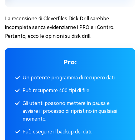
La recensione di Cleverfiles Disk Drill sarebbe
incompleta senza evidenziarne i PRO e i Contro.
Pertanto, ecco le opinioni su disk drill.
Pro:
Un potente programma di recupero dati.
Può recuperare 400 tipi di file.
Gli utenti possono mettere in pausa e
avviare il processo di ripristino in qualsiasi
momento.
Può eseguire il backup dei dati.