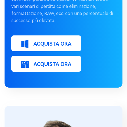
vari scenari di perdita come eliminazione,
formattazione, RAW, ecc. con una percentuale di
successo più elevata.
ACQUISTA ORA
ACQUISTA ORA