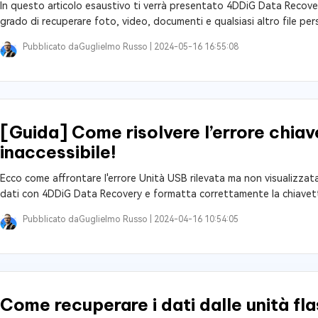
In questo articolo esaustivo ti verrà presentato 4DDiG Data Recovery
grado di recuperare foto, video, documenti e qualsiasi altro file per
Pubblicato da
Guglielmo Russo |
2024-05-16 16:55:08
[Guida] Come risolvere l’errore chia
inaccessibile!
Ecco come affrontare l'errore Unità USB rilevata ma non visualizzata
dati con 4DDiG Data Recovery e formatta correttamente la chiavet
Pubblicato da
Guglielmo Russo |
2024-04-16 10:54:05
Come recuperare i dati dalle unità f