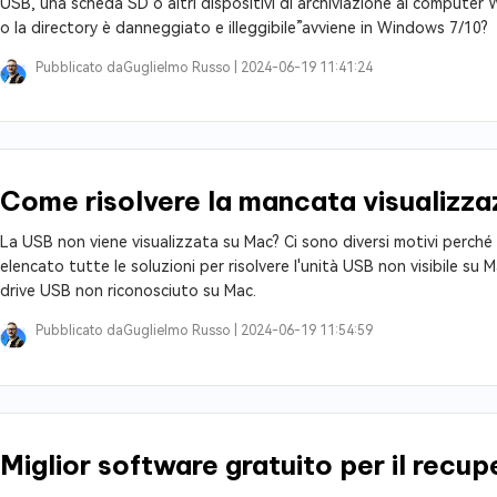
USB, una scheda SD o altri dispositivi di archiviazione al computer Win
o la directory è danneggiato e illeggibile”avviene in Windows 7/10?
Pubblicato da
Guglielmo Russo |
2024-06-19 11:41:24
Come risolvere la mancata visualizz
La USB non viene visualizzata su Mac? Ci sono diversi motivi perché
elencato tutte le soluzioni per risolvere l'unità USB non visibile su
drive USB non riconosciuto su Mac.
Pubblicato da
Guglielmo Russo |
2024-06-19 11:54:59
Miglior software gratuito per il recu