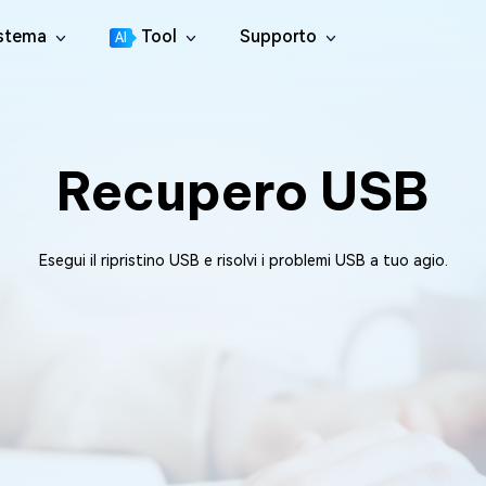
istema
Tool
Supporto
AI
Centro di Supporto
4DDiG File Repair
tition Manager
Guide, Licenza, Contatti
l Disco per Windows
Riparazione di video, audio e file
Recupero USB
Guida utente
4DDiG Video Repair
licate File Deleter
Centro guida per l'utente
Riparare i Video Danneggiati
muovere i File Duplicati
Come Guidare
4DDiG Photo Repair
re Cleamio
New
Esegui il ripristino USB e risolvi i problemi USB a tuo agio.
Tutti i suggerimenti & Le soluzioni
Riparare le foto danneggiate
e duplicati e pulisci i file spazzatura su Mac
YouTube
4DDiG Document Repair
 Fixer
Canale Ufficiale di YouTube
Riparare documenti danneggiati
ti gli errori DLL su Windows
4DDiG Audio Repair
Boot Genius
Salva i file audio danneggiati
roblemi di Windows in pochi minuti
4DDiG Online File Repair
 Genius
GRATIS
Ripara file corrotti online
atuitamente i problemi del Mac