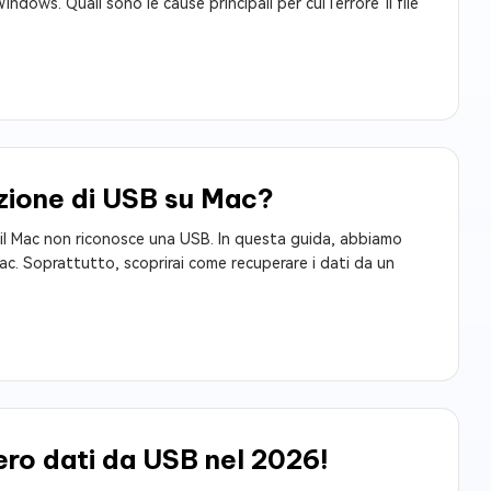
dows. Quali sono le cause principali per cui l'errore“il file
azione di USB su Mac?
 il Mac non riconosce una USB. In questa guida, abbiamo
 Mac. Soprattutto, scoprirai come recuperare i dati da un
pero dati da USB nel 2026!