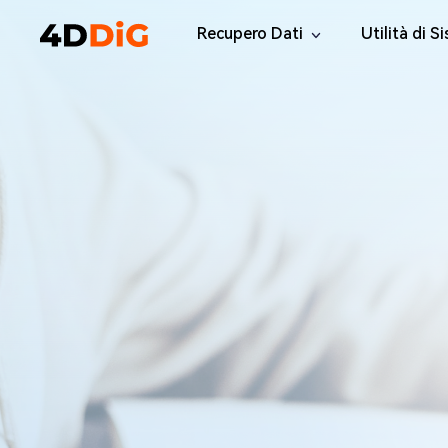
Recupero Dati
Utilità di S
Windows Data Recovery Pro
4DDiG Par
Recuperare i file cancellati da Win
Gestione de
Mac Data Recovery
4DDiG Dup
Recuperare i file eliminati da MacOS
Trovare e Ri
Windows Data Recovery Free
Tenorsha
Recuperare 2 GB di dati gratuitamente
Elimina i fil
4DDiG DLL
Correggi tut
Windows 
Riparate i p
Mac Boot
Riparare gr