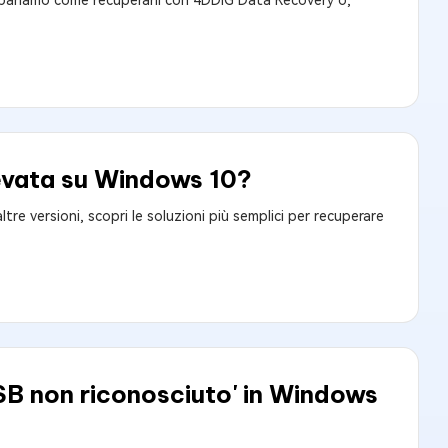
 Impariamo come recuperarli con 4DDiG Data Recovery o,
levata su Windows 10?
re versioni, scopri le soluzioni più semplici per recuperare
USB non riconosciuto' in Windows