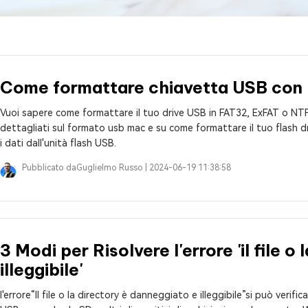
4DDiG Email Repair
NUOVO
11 Upgrade Checker
Ripara i file PST/OST di Outlook danneggiati
ratuito dell'aggiornamento di Windows 11
Come formattare chiavetta USB con
Vuoi sapere come formattare il tuo drive USB in FAT32, ExFAT o NTF
dettagliati sul formato usb mac e su come formattare il tuo flash d
i dati dall'unità flash USB.
Pubblicato da
Guglielmo Russo |
2024-06-19 11:38:58
3 Modi per Risolvere l'errore 'il file 
illeggibile'
l'errore“Il file o la directory è danneggiato e illeggibile”si può verif