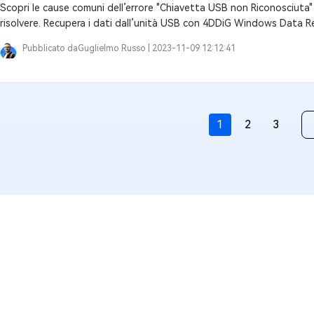
Scopri le cause comuni dell’errore "Chiavetta USB non Riconosciut
risolvere. Recupera i dati dall’unità USB con 4DDiG Windows Data R
Pubblicato da
Guglielmo Russo |
2023-11-09 12:12:41
1
2
3