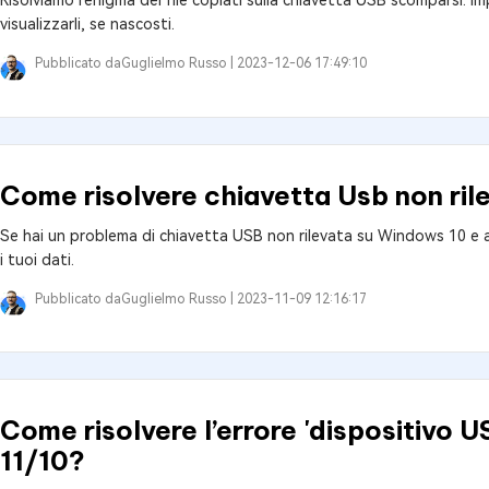
Risolviamo l'enigma dei file copiati sulla chiavetta USB scomparsi.
visualizzarli, se nascosti.
Pubblicato da
Guglielmo Russo |
2023-12-06 17:49:10
Come risolvere chiavetta Usb non ri
Se hai un problema di chiavetta USB non rilevata su Windows 10 e alt
i tuoi dati.
Pubblicato da
Guglielmo Russo |
2023-11-09 12:16:17
Come risolvere l’errore 'dispositivo 
11/10?