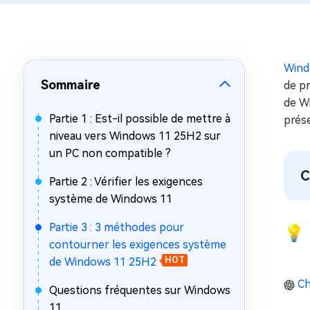
sur Windows
en quelq
4DDiG Email Repair
Mac Bo
Réparer les fichiers PST/OST
Réparer 
corrompus
gratuite
Wind
Sommaire
de pr
de Wi
Partie 1 : Est-il possible de mettre à
prés
niveau vers Windows 11 25H2 sur
un PC non compatible ?
C
Partie 2 : Vérifier les exigences
système de Windows 11
Partie 3 : 3 méthodes pour
💡 
contourner les exigences système
de Windows 11 25H2
HOT
Ch
Questions fréquentes sur Windows
11