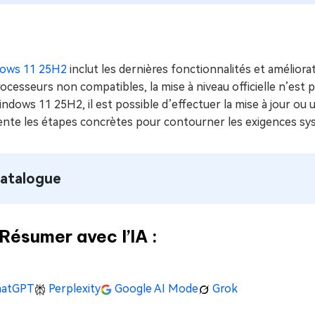
ues minutes
ot Genius
les problèmes Mac
ment
ows 11 25H2
inclut les dernières fonctionnalités et améliora
ocesseurs non compatibles, la mise à niveau officielle n’est
ndows 11 25H2, il est possible d’effectuer la mise à jour ou un
ente les étapes concrètes pour contourner les exigences sys
atalogue
Résumer avec l’IA :
atGPT
Perplexity
Google AI Mode
Grok