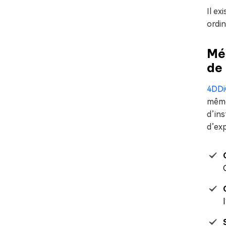
Il e
ordin
Mét
de
4DDi
même 
d’ins
d’exp