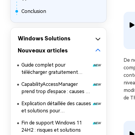
Conclusion
Windows Solutions
Nouveaux articles
De n
Guide complet pour
compa
télécharger gratuitement
conto
l'image ISO de Windows 11
nivea
CapabilityAccessManager
26H2
modif
prend trop d'espace : causes et
de T
solutions
Explication détaillée des causes
et solutions pour
l'impossibilité d'installer
Fin de support Windows 11
Windows 11 26H2
24H2 : risques et solutions