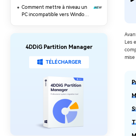
Comment mettre à niveau un
PC incompatible vers Windows
11 26H2 (contourner les
exigences matérielles)
Avant
Les e
4DDiG Partition Manager
comp
mise 
TÉLÉCHARGER
P
M
S
T
M