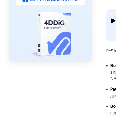
R‑St
Во
ви
NA
Ра
др
Во
с 