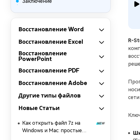
Заключение
Восстановление Word
R‑St
Восстановление Excel
комп
Восстановление
восс
PowerPoint
реше
Восстановление PDF
Прог
Восстановление Adobe
носи
Другие типы файлов
сети
Новые Статьи
Ключ
Как открыть файл 7z на
Windows и Mac: простые
Ши
способы