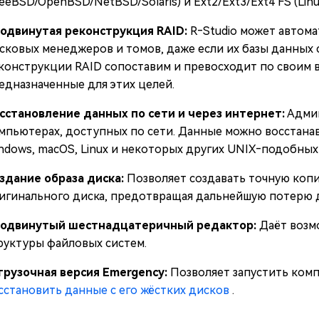
reeBSD/OpenBSD/NetBSD/Solaris) и Ext2/Ext3/Ext4 FS (Linu
одвинутая реконструкция RAID:
R‑Studio может автома
сковых менеджеров и томов, даже если их базы данных
конструкции RAID сопоставим и превосходит по своим
едназначенные для этих целей.
сстановление данных по сети и через интернет:
Админ
мпьютерах, доступных по сети. Данные можно восстана
ndows, macOS, Linux и некоторых других UNIX‑подобных
здание образа диска:
Позволяет создавать точную копи
игинального диска, предотвращая дальнейшую потерю 
одвинутый шестнадцатеричный редактор:
Даёт возм
руктуры файловых систем.
грузочная версия Emergency:
Позволяет запустить ком
сстановить данные с его жёстких дисков
.