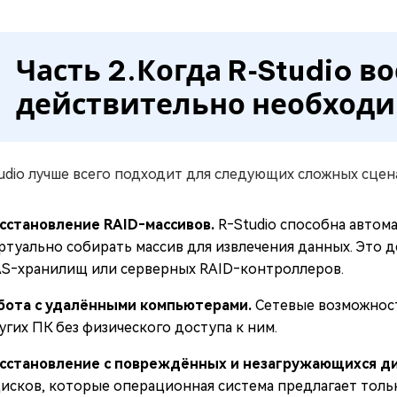
Часть 2.Когда R‑Studio в
действительно необход
udio лучше всего подходит для следующих сложных сцен
сстановление RAID‑массивов.
R‑Studio способна автом
ртуально собирать массив для извлечения данных. Это 
S‑хранилищ или серверных RAID‑контроллеров.
бота с удалёнными компьютерами.
Сетевые возможност
угих ПК без физического доступа к ним.
сстановление с повреждённых и незагружающихся ди
дисков, которые операционная система предлагает тол