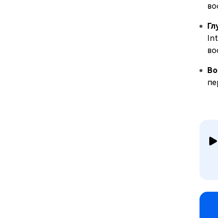
во
Гл
In
во
Во
пе