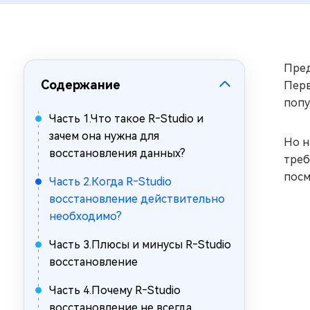
за минуты
Mac Boot Genius
Устранение проблем с Mac за
минуты
Пред
Содержание
Перв
попу
Часть 1.Что такое R‑Studio и
зачем она нужна для
Но н
восстановления данных?
треб
посм
Часть 2.Когда R‑Studio
восстановление действительно
необходимо?
Часть 3.Плюсы и минусы R‑Studio
восстановление
Часть 4.Почему R‑Studio
восстановление не всегда