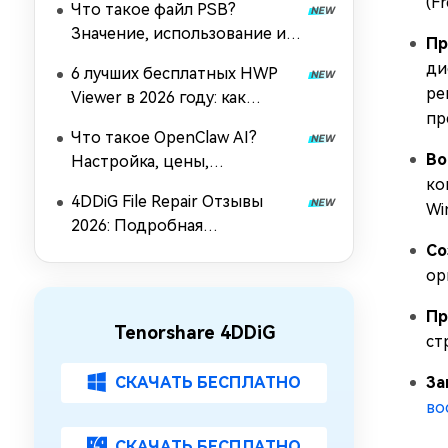
(F
Что такое файл PSB?
Значение, использование и
Пр
как его открыть?
ди
6 лучших бесплатных HWP
ре
Viewer в 2026 году: как
пр
открыть и конвертировать
Что такое OpenClaw AI?
HWP без Hancom Office
Во
Настройка, цены,
ко
возможности и руководство
4DDiG File Repair Отзывы
по использованию (Open-
Wi
2026: Подробная
source агент 2026 года)
Информация, Функции и
Со
Цены
ор
Пр
Tenorshare 4DDiG
ст
СКАЧАТЬ БЕСПЛАТНО
За
во
СКАЧАТЬ БЕСПЛАТНО