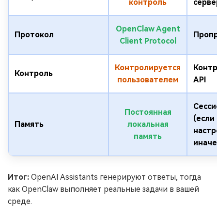
контроль
серв
OpenClaw Agent
Протокол
Проп
Client Protocol
Контролируется
Контр
Контроль
пользователем
API
Сесси
Постоянная
(если
Память
локальная
настр
память
иначе
Итог:
OpenAI Assistants генерируют ответы, тогда
как OpenClaw выполняет реальные задачи в вашей
среде.