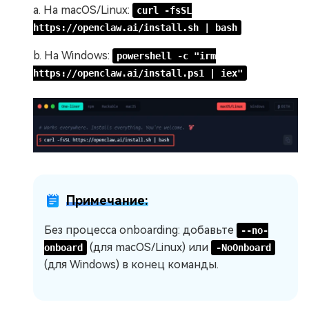
a. На macOS/Linux:
curl -fsSL
https://openclaw.ai/install.sh | bash
b. На Windows:
powershell -c "irm
https://openclaw.ai/install.ps1 | iex"
Примечание:
Без процесса onboarding: добавьте
--no-
(для macOS/Linux) или
onboard
-NoOnboard
(для Windows) в конец команды.