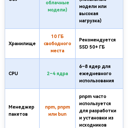
облачные
модели или
модели)
высокая
нагрузка)
10 ГБ
Рекомендуется
Хранилище
свободного
SSD 50+ ГБ
места
6–8 ядер для
CPU
2–4 ядра
ежедневного
использования
pnpm часто
используется
Менеджер
npm, pnpm
для разработки
пакетов
или bun
и установки из
исходников