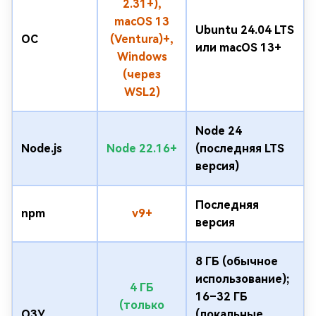
2.31+),
macOS 13
Ubuntu 24.04 LTS
ОС
(Ventura)+,
или macOS 13+
Windows
(через
WSL2)
Node 24
Node.js
Node 22.16+
(последняя LTS
версия)
Последняя
npm
v9+
версия
8 ГБ (обычное
использование);
4 ГБ
16–32 ГБ
(только
ОЗУ
(локальные