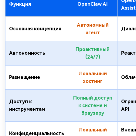
Open
Функция
OpenClaw AI
Assis
Автономный
Основная концепция
Диало
агент
Проактивный
Автономность
Реак
(24/7)
Локальный
Размещение
Обла
хостинг
Полный доступ
Доступ к
Огра
к системе и
инструментам
API
браузеру
Локальный
Внеш
Конфиденциальность