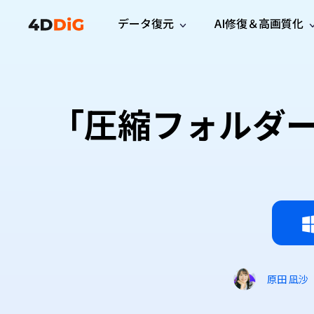
データ復元
AI修復＆高画質化
Windows管理
サポート
PCクリーンアッ
リソース
機能
iPh
Windows データ復元
iPho
Windowsで削除したファイルを復元
サポートセンター
ユーザ
Partition Manager
Duplicat
「圧縮フォルダ
Wha
ガイド・お問い合わせ
ユーザー
Windows向けディスク管理ツール
重複ファ
プロ版
無料版
Wha
サブスク更新情報
使い方
Disk Copy
Tenorsh
最新版
最新のお知らせ
ヒントと
ディスクをクローン
Macを徹
Mac データ復元
macOSで削除したファイルを復元
お問い合わせ
新製品
4DDiG File Repair
Windows Backup
AIによるファイル修復と高画質化>>
データ保護向けPCバックアップ
プロ版
無料版
システム修復
Windows Boot Genius
Windowsの問題を数分で修復
原田 凪沙
Mac Boot Genius
Macの問題を無料で修復