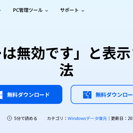
PC管理ツール
サポート
プ
ソーシャルメディア
修復ツール
無料オンラ
iOS26
one データ復元
Android データ復元
ne／iPadのデータを復元
Androidのデータを復元
AI
オンラ
ーガイド
ドキュ
e File Deleter
Dll Fixer
ーは無効です」と表示
動画修
写真修
オンラ
tsApp データ復元
LINE データ復元
ガイドセンター
メント
イルを検出・削除
WindowsのDLLエラーを修復
復
復
オンラ
tsAppのデータを復元
LINEのデータを復元
修復
新製
ガイド
are Cleamio
Email Repair
法
品
オンラ
対処法
底クリーンアップ＆最適化
破損したPST/OSTファイルを修復
音声修
動画高
写真高
AI
AI
復
画質化
画質化
無料ダウンロード
無料ダウンロー
5分で読める
カテゴリ：
Ｗindowsデータ復元
｜更新日：2026-