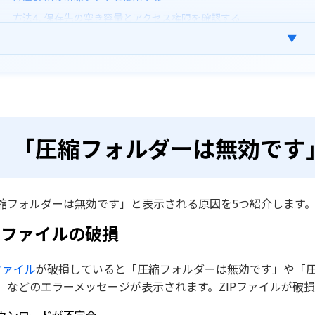
方法4. 保存先の空き容量とアクセス権限を確認する
▼
方法5. ZIPファイルを再ダウンロードする
【データ消失】自己判断の落とし穴とは
おすすめのデータ復旧ソフト
圧縮フォルダーエラーに関するよくある質問
「圧縮フォルダーは無効です
まとめ
縮フォルダーは無効です」と表示される原因を5つ紹介します
IPファイルの破損
Pファイル
が破損していると「圧縮フォルダーは無効です」や「圧縮
」などのエラーメッセージが表示されます。ZIPファイルが破