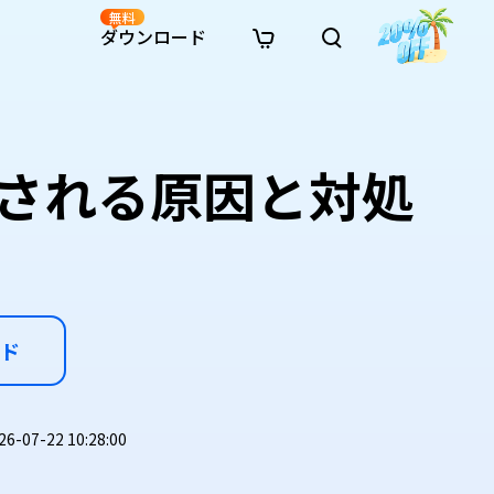
無料
ダウンロード
新着
イン修復
リソース
リソース
AI画像スタイル変換
· Win11制限を回避
· SDカード復元
· HDDデータ復元
· 重複検索（Win）
イン動画修復
· AI 3Dアクションフィギュアプロンプト
される原因と対処
· ハードディスクをクローン
· USBデータ復元
· ゴミ箱復元
· 重複検索（Mac）
イン写真修復
· シネマ風AI画像プロンプト
· Cドライブを拡張
· ファイル復元
· エクセル復元
· ディスク容量を解放
インファイル修復
· アニメ実写化プロンプト
· MBRをGPTに変換
· 写真復元
· 動画復元
· Macストレージを整理
イン音声修復
· AIアニメポートレートプロンプト
· AIレゴ風写真プロンプト
ド
07-22 10:28:00