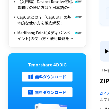
【入門編】Davinci Resolve初心
者向けの使い方は？日本語の設
定方法
CapCutとは？「CapCut」の基
本的な使い方を徹底解説！
Medibang Paint(メディバンペ
イント)の使い方と便利機能を徹
底解説
Tenorshare 4DDiG
「圧
無料ダウンロード
Z
無料ダウンロード
ZI
ます