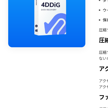
ダ
ウ
保
圧縮
圧
圧縮
ない
ア
アク
アク
フ