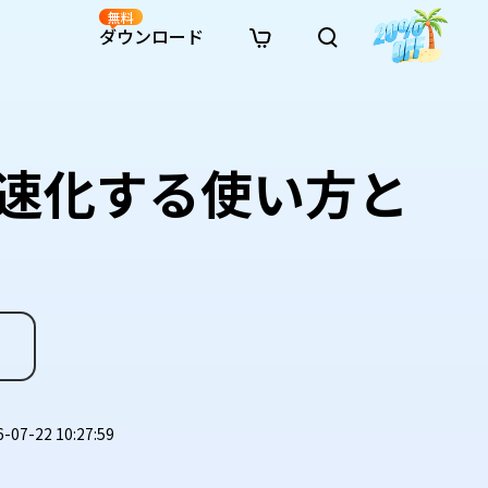
無料
ダウンロード
新着
イン修復
リソース
リソース
AI画像スタイル変換
· Win11制限を回避
· SDカード復元
· HDDデータ復元
· 重複検索（Win）
イン動画修復
· AI 3Dアクションフィギュアプロンプト
Cを高速化する使い方と
· ハードディスクをクローン
· USBデータ復元
· ゴミ箱復元
· 重複検索（Mac）
イン写真修復
· シネマ風AI画像プロンプト
· Cドライブを拡張
· ファイル復元
· エクセル復元
· ディスク容量を解放
インファイル修復
· アニメ実写化プロンプト
· MBRをGPTに変換
· 写真復元
· 動画復元
· Macストレージを整理
イン音声修復
· AIアニメポートレートプロンプト
· AIレゴ風写真プロンプト
7-22 10:27:59