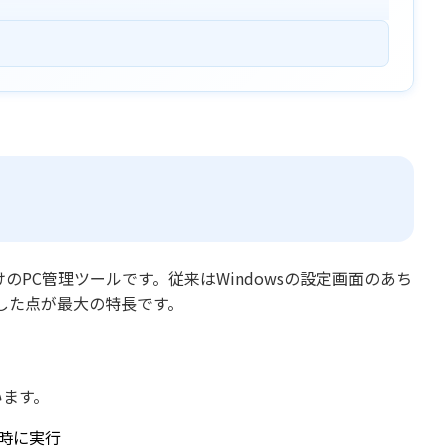
？
ndows向けのPC管理ツールです。従来はWindowsの設定画面のあち
した点が最大の特長です。
います。
時に実行