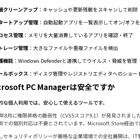
細クリーンアップ
：キャッシュや更新残骸をスキャンして削除
タートアップ管理
：自動起動アプリを一覧表示してオン/オフ
ロセス管理
：メモリを大量消費しているアプリを確認・終了
トレージ管理
：大きなファイルや重複ファイルを検出
護機能
：Windows Defenderと連携してウイルス・脅威を管理
ールボックス
：ディスク管理やレジストリエディタへのショー
crosoft PC Managerは安全ですか
的な個人利用では、安心して使えるツールです。
25年8月に権限昇格の脆弱性（CVSSスコア9.1）が発見されまし
側での個別対応は不要とされています。Microsoft Store
しセキュリティポリシーが厳格な企業環境での全社展開は、IT