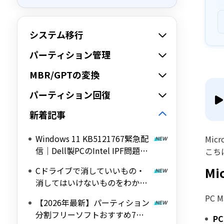
システム移行
パーティション管理
MBR/GPTの変換
パーティション回復
新着記事
Windows 11 KB5121767緊急配
Mic
信｜Dell製PCのIntel IPF問題を
こち
修正する帯域外（OOB）アップ
Mi
Cドライブで消していいもの・
デート
消してはいけないものをわかり
やすく解説
PC
【2026年最新】パーティション
分割フリーソフトおすすめ7選
P