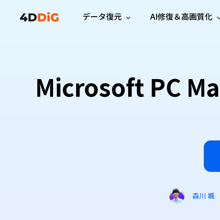
データ復元
AI修復＆高画質化
Windows管理
サポート
PCクリーンアッ
リソース
機能
iPh
Windows データ復元
iPho
Windowsで削除したファイルを復元
サポートセンター
ユーザ
Partition Manager
Duplicat
Microsoft 
Wha
ガイド・お問い合わせ
ユーザー
Windows向けディスク管理ツール
重複ファ
プロ版
無料版
Wha
サブスク更新情報
使い方
Disk Copy
Tenorsh
最新版
最新のお知らせ
ヒントと
ディスクをクローン
Macを徹
Mac データ復元
macOSで削除したファイルを復元
お問い合わせ
新製品
4DDiG File Repair
Windows Backup
AIによるファイル修復と高画質化>>
データ保護向けPCバックアップ
プロ版
無料版
システム修復
Windows Boot Genius
Windowsの問題を数分で修復
森川 颯
Mac Boot Genius
Macの問題を無料で修復