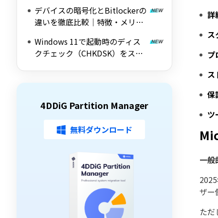
｜Windows 11/10対応の無料ツ
デバイスの暗号化とBitlockerの
ールを紹介
詳
違いを徹底比較｜特徴・メリッ
ト・デメリットをわかりやすく
ス
Windows 11で起動時のディス
解説
クチェック（CHKDSK）をスキ
プ
ップする方法を詳しく解説
ス
保
4DDiG Partition Manager
ツ
無料ダウンロード
Mi
一般
20
ザー
ただ