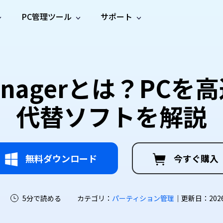
PC管理ツール
サポート
プ
ソーシャルメディア
修復ツール
無料オンラ
iOS26
one データ復元
Android データ復元
ne／iPadのデータを復元
Androidのデータを復元
AI
オンラ
ーガイド
ドキュ
e File Deleter
Dll Fixer
PC Managerとは？P
動画修
写真修
オンラ
tsApp データ復元
LINE データ復元
ガイドセンター
メント
イルを検出・削除
WindowsのDLLエラーを修復
復
復
オンラ
tsAppのデータを復元
LINEのデータを復元
修復
新製
ガイド
are Cleamio
Email Repair
代替ソフトを解説
品
オンラ
対処法
底クリーンアップ＆最適化
破損したPST/OSTファイルを修復
音声修
動画高
写真高
AI
AI
復
画質化
画質化
無料ダウンロード
今すぐ購入
5分で読める
カテゴリ：
パーティション管理
｜更新日：2026-0