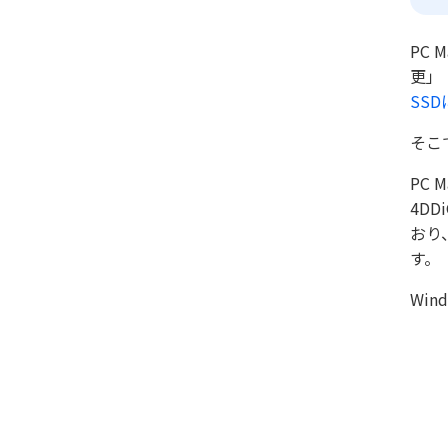
PC
更」
SS
そこ
PC
4D
おり
す。
Wi