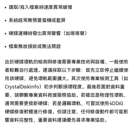
讀取/寫入檔案時速度異常緩慢
系統經常無預警當機或藍屏
硬碟運轉時發出異常聲響（如喀喀聲）
檔案無故損毀或無法開啟
由於硬碟壞軌的檢測與修復需要專業技術與設備，一般使用
者較難自行處理。建議採取以下步驟：首先立即停止繼續使
用該硬碟，避免壞軌範圍擴大。其次使用專業檢測工具（如
CrystalDiskInfo）初步判斷損壞程度。最後若面對資料重
要，請聯繫專業資料救援服務協助。若確認是物理性壞軌，
通常需要更換新硬碟；若是邏輯壞軌，可嘗試使用4DDiG
硬碟修復軟體進行修復。但請注意，任何修復動作都可能影
響資料完整性，重要資料建議優先尋求專業協助。