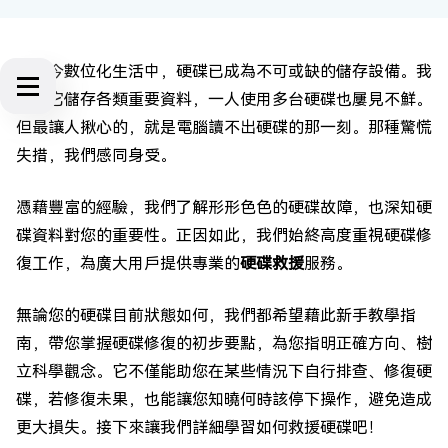
在當今數位化生活中，硬碟已成為不可或缺的儲存設備。我
們用它儲存各類重要資料，一人使用多台硬碟也屢見不鮮。
但最讓人揪心的，就是電腦讀不出硬碟的那一刻。那種驚慌
失措，我們感同身受。
憑藉豐富的經驗，我們了解形形色色的硬碟故障，也深知硬
碟資料對您的重要性。正因如此，我們始終高度重視硬碟修
復工作，為廣大用戶提供專業的
硬碟救援
服務。
無論您的硬碟目前狀態如何，我們都希望藉此新手教學指
南，帶您掌握硬碟修復的初步要點，為您指明正確方向、樹
立科學觀念。它不僅能助您在某些情況下自行排查、修復硬
碟，若修復未果，也能讓您知曉何時該停下操作，避免造成
更大損失。接下來讓我們詳細學習如何救援硬碟吧！