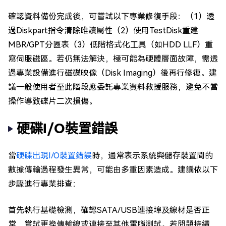
確認資料備份完成後，可嘗試以下專業修復手段：（1）透
過Diskpart指令清除唯讀屬性（2）使用TestDisk重建
MBR/GPT分區表（3）低階格式化工具（如HDD LLF）重
寫伺服磁區。若仍無法解決，極可能為硬體層面故障，需透
過專業設備進行磁碟映像（Disk Imaging）後再行修復。建
議一般使用者至此階段應委託專業資料救援服務，避免不當
操作導致碟片二次損傷。
硬碟I/O裝置錯誤
當
硬碟出現I/O裝置錯誤
時，通常表示系統與儲存裝置間的
數據傳輸過程發生異常，可能由多重因素造成。建議依以下
步驟進行專業排查：
首先執行基礎檢測，確認SATA/USB連接埠及線材是否正
常，嘗試更換傳輸線或連接至其他電腦測試。若問題持續，