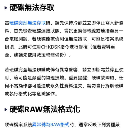
硬碟無法存取
當
硬碟突然無法存取
時，請先保持冷靜並立即停止寫入新資
料。首先檢查硬碟連接狀態，嘗試更換傳輸線或連接至另一
台電腦測試。若硬碟能被偵測但無法讀取，可能是檔案系統
損壞，此時可使用CHKDSK指令進行修復（但若資料重
要，建議先使用救援軟體備份）。
若硬碟完全無法辨識或伴有異常聲響，請立即斷電並停止使
用，這可能是嚴重的物理損壞。重要提醒：硬碟故障時，任
何不當操作都可能造成永久性資料遺失，請勿自行拆解硬碟
或執行格式化等危險操作。
硬碟RAW無法格式化
硬碟檔案系統
異常轉為RAW格式
時，通常反映下列幾種嚴