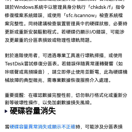
請於Windows系統中以管理員身分執行「chkdsk /f」指令
修復檔案系統錯誤，或使用「sfc /scannow」檢查系統檔
案完整性。同時建議檢查裝置管理員中的硬碟狀態，必要時
更新或重新安裝驅動程式。若硬碟仍顯示I/O錯誤，可能涉
及更嚴重的分區表損毀或物理性壞軌問題。
對於進階使用者，可透過專業工具進行壞軌掃描，或使用
TestDisk嘗試修復分區表。若錯誤伴隨異常運轉聲響（如
咔嗒聲或高頻噪音），請立即停止使用並斷電，此為硬碟機
械故障的典型徵兆，需專業數據恢復服務介入處理。
重要提醒：在確認數據完整性前，切勿執行格式化或重新分
割等破壞性操作，以免加劇數據損失風險。
硬碟容量消失
當
硬碟容量異常消失或顯示不正確
時，可能涉及分區表損