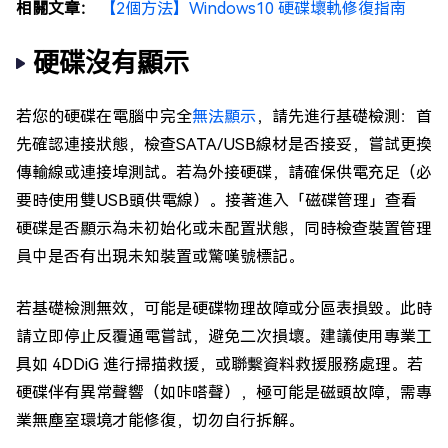
相關文章：
【2個方法】Windows10 硬碟壞軌修復指南
硬碟沒有顯示
若您的硬碟在電腦中完全
無法顯示
，請先進行基礎檢測：首
先確認連接狀態，檢查SATA/USB線材是否接妥，嘗試更換
傳輸線或連接埠測試。若為外接硬碟，請確保供電充足（必
要時使用雙USB頭供電線）。接著進入「磁碟管理」查看
硬碟是否顯示為未初始化或未配置狀態，同時檢查裝置管理
員中是否有出現未知裝置或驚嘆號標記。
若基礎檢測無效，可能是硬碟物理故障或分區表損毀。此時
請立即停止反覆通電嘗試，避免二次損壞。建議使用專業工
具如 4DDiG 進行掃描救援，或聯繫資料救援服務處理。若
硬碟伴有異常聲響（如咔嗒聲），極可能是磁頭故障，需專
業無塵室環境才能修復，切勿自行拆解。