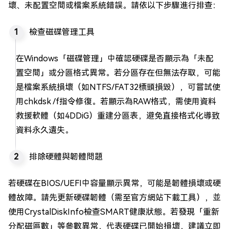
壞、未配置空間或檔案系統錯誤。請依以下步驟進行排查：
檢查磁碟管理工具
在Windows「磁碟管理」中確認硬碟是否顯示為「未配
置空間」或分區格式異常。若分區存在但無法存取，可能
是檔案系統損壞（如NTFS/FAT32標頭損毀），可嘗試使
用chkdsk /f指令修復。若顯示為RAW格式，需使用資料
救援軟體（如4DDiG）重建分區表，避免直接格式化導致
資料永久遺失。
排除硬體與韌體問題
若硬碟在BIOS/UEFI中容量顯示異常，可能是韌體損壞或硬
體故障。請先更新硬碟韌體（需至官方網站下載工具），並
使用CrystalDiskInfo檢查SMART健康狀態。若發現「重新
分配磁區數」等參數異常，代表硬碟已開始損壞，建議立即