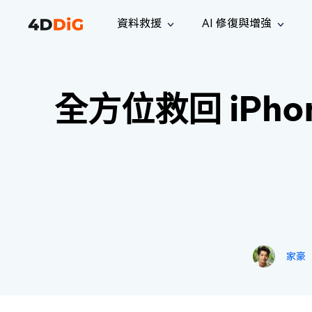
資料救援
AI 修復與增強
Windows 管理工具
支援
電腦清理工具
解決方案
iPh
Windows 資料救援
救援遺失
全方位救回 iPhon
從 Windows 系統中恢復已刪除的檔
支援中心
用戶指
Partition Manager
Duplicat
案
Wha
指南·常見問答·聯絡我們
用戶指南
Windows 磁碟管理工具
查找並移
恢復 W
專業版
免費版
訂閱更新
相關資
Disk Copy
Tenorsh
最新更新
所有技巧
複製磁碟或分割區
徹底清理並
升級
Mac 資料救援
聯絡我們
全新
4DDiG File Repair
Windows Backup
從 macOS 系統中恢復已刪除的檔案
AI 驅動的檔案修復與增強 >>
備份電腦資料，守護檔案安全
專業版
免費版
系統修復
Windows Boot Genius
家豪
幾分鐘內修復 Windows 問題
Mac Boot Genius
免費修復 Mac 問題