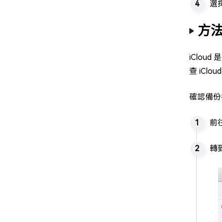
選
方法
iClou
查 iClo
確認備份後
前
轉