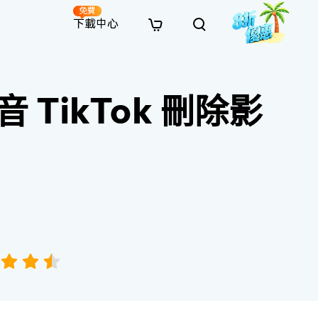
免費
下載中心
全新
解決方案
免費線上修復
解決方案
AI 圖像風格轉換
音 TikTok 刪除影
· 繞過 Win 11 升級限制
· SD 記憶卡救援
· 硬碟資料救援
· 查找重複檔案（Win）
線上影片修復
· AI 3D 可動公仔提示詞
· 硬碟對拷
· USB 隨身碟救援
· 資源回收桶救援
· 優化 Mac 速度
線上照片修復
· 電影感 AI 影像提示詞
· 擴充 C 槽
· 資料救援
· Office 檔案救援
· 釋放磁碟空間
線上檔案修復
· 動漫轉真實風格提示詞
· 將 MBR 轉換為 GPT
· 照片恢復
· 影片恢復
· 清理 Mac 儲存空間
線上音訊修復
· AI 動漫風格人像提示詞
· AI 樂高積木風格提示詞