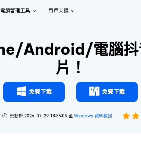
電腦管理工具
用戶支援
功能
社群媒體
修復工具
iOS 26
one 資料救援
Android 資料救援
的 iPhone/iPad 資料
救回 Android 資料
e/Android/電腦抖
AI
南
影片修
照片修
檔案修
e File Deleter
Dll Fixer
tsApp 資料恢復
LINE 資料恢復
中心
除重複檔案
修復 Windows 中的所有 DLL 錯誤
復
復
復
hatsApp 資料
無需備份復原 LINE 聊天記錄
片！
全新
訊
are Cleamio
Email Repair
音訊修
影片增
照片增
AI
AI
與解決方案
優化您的 Mac
修復損毀的 PST/OST 檔案
復
強
強
免費下載
免費下載
更新於 2026-07-29 18:35:05 至
Windows 資料救援