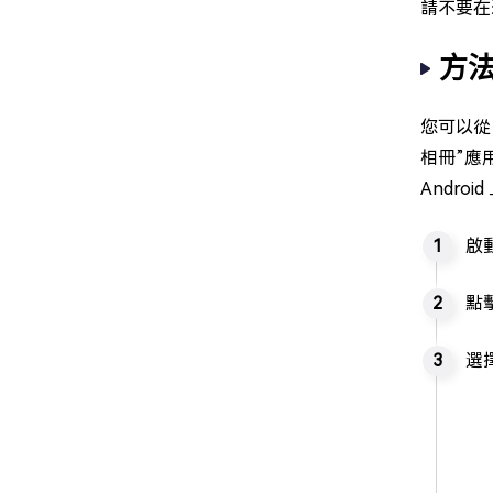
請不要在
方法
您可以從
相冊”應
Androi
啟動
點
選