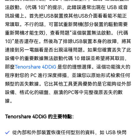
法啟動。 (代碼 10)”的提示，此錯誤通常出現在 USB 或音
訊設備上。首先把USB裝置換其他USB介面看看能不能正
常讀取。不行的話，可嘗試重新開機(部分裝置的驅動需要
重新開機才能生效)，查看問題“這個裝置無法啟動。 (代碼
10)”是否還存在。然後為了排除USB裝置本身的故障，將其
連接到另一電腦看是否出現這種問題。如果您確實丟失了此
設備中的重要數據無法啟動代碼 10 錯誤並希望將其取回，
那麼
Tenorshare 4DDiG
是您的理想選擇。這個功能強大的
程序對您的 PC 進行深度掃描，並讓您以原始形式檢索任何
類型的丟失數據。它比其他工具更具優勢的是它能夠從外部
設備、格式化的磁盤、崩潰的PC等中完整復原丟失的數
據。
Tenorshare 4DDiG 的主要特點：
從內部和外部裝置恢復任何型別的資料，如 USB 快閃