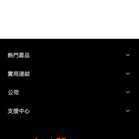
熱門產品
Windows 資料救援
實用連結
Mac 資料救援
最新資訊
公司
AI File Repair
SD 卡記憶卡救援
關於我們
Partition Manager
支援中心
USB 隨身碟資料救援
商業合作
4DDiG 重複檔案刪除器
幫助中心
硬碟資料救援
隱私政策
DLL Fixer