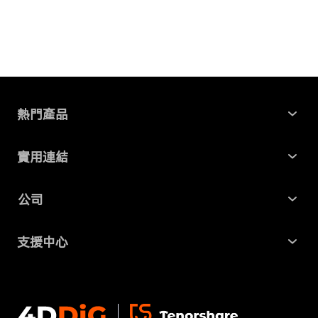
熱門產品
Windows 資料救援
實用連結
Mac 資料救援
最新資訊
公司
AI File Repair
SD 卡記憶卡救援
關於我們
Partition Manager
支援中心
USB 隨身碟資料救援
商業合作
4DDiG 重複檔案刪除器
幫助中心
硬碟資料救援
隱私政策
DLL Fixer
聯絡我們
免費線上檔案修復