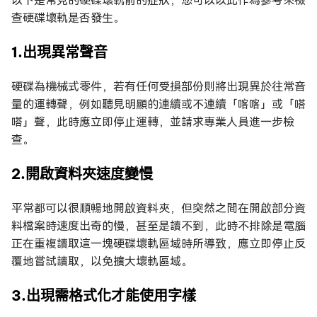
以下是常見的硬碟壞軌前的症狀，您可以以此作為參考來檢
查硬碟壞軌是否發生。
1.出現異常聲音
硬碟為機械式零件，若有任何受損部份則將出現異於往常音
量的運轉聲，例如聽見明顯的連續或不連續「喀喀」或「嗒
嗒」聲，此時應立即停止運轉，並請求專業人員進一步檢
查。
2.開啟資料夾速度變慢
平常都可以很順暢地開啟資料夾，但突然之間在開啟部分資
料檔案時速度出奇的慢，甚至是讀不到，此時不排除是電腦
正在重複讀取這一塊硬碟壞軌區域時所導致，應立即停止反
覆地嘗試讀取，以免擴大壞軌區域。
3.出現需格式化才能使用字樣