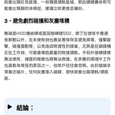
則會出現紅色區塊，一但發現壞軌區域，那此硬碟壽命有可
能會比預期的來得短，建議立即更換並備份。
3、避免劇烈碰撞和灰塵堆積
無論是HDD傳統硬或是固態硬碟SSD，除了在使用中應避
免移動以外，在未使用時也應妥善保存並避免摔落、撞擊敲
擊、碰撞震動等，以免造成物理性的損害，尤其是在磁碟機
正在工作時，可能會導致嚴重的物理壞軌。不但外接硬碟將
無法使用，裡面的檔案也將無法救援。在多塵的環境中工作
也是較為常見的原因之一，但用戶往往會忽視。由於磁頭非
常靠近磁片，任何灰塵落入磁碟，很快就會出現壞軌/壞扇
區。
結論：