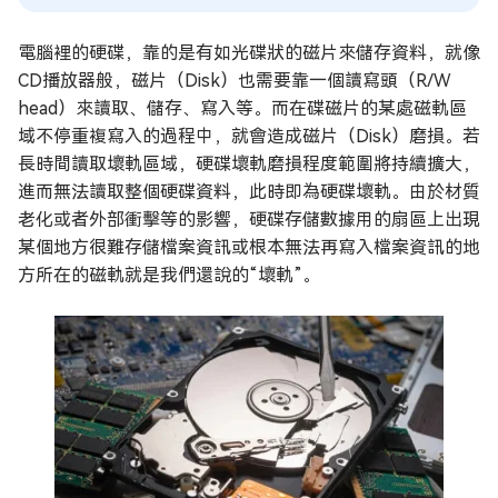
電腦裡的硬碟，靠的是有如光碟狀的磁片來儲存資料，就像
CD播放器般，磁片（Disk）也需要靠一個讀寫頭（R/W
head）來讀取、儲存、寫入等。而在碟磁片的某處磁軌區
域不停重複寫入的過程中，就會造成磁片（Disk）磨損。若
長時間讀取壞軌區域，硬碟壞軌磨損程度範圍將持續擴大，
進而無法讀取整個硬碟資料，此時即為硬碟壞軌。由於材質
老化或者外部衝擊等的影響，硬碟存儲數據用的扇區上出現
某個地方很難存儲檔案資訊或根本無法再寫入檔案資訊的地
方所在的磁軌就是我們還說的“壞軌”。