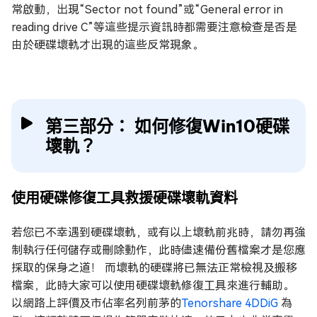
常啟動，出現“Sector not found”或“General error in
reading drive C”等這些提示資訊時都需要注意檢查是否是
由於硬碟壞軌才出現的這些反常現象。
第三部分： 如何修復Win10硬碟
壞軌？
使用硬碟修復工具救援硬碟壞軌資料
若您已不幸遇到硬碟壞軌，或有以上壞軌前兆時，請勿再強
制執行任何儲存或刪除動作，此時儘速備份舊檔案才是您應
採取的保身之道！ 而壞軌的硬碟將已無法正常檢視及搬移
檔案，此時大家可以使用硬碟壞軌修復工具來進行輔助。
以網路上評價及市佔率名列前茅的
Tenorshare 4DDiG
為