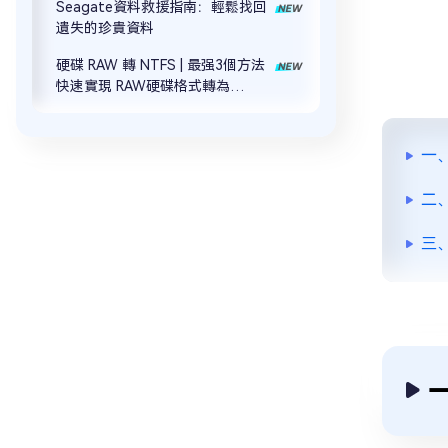
Seagate資料救援指南：輕鬆找回
遺失的珍貴資料
硬碟 RAW 轉 NTFS | 最强3個方法
快速實現 RAW硬碟格式轉為
NTFS！
一
二
三、