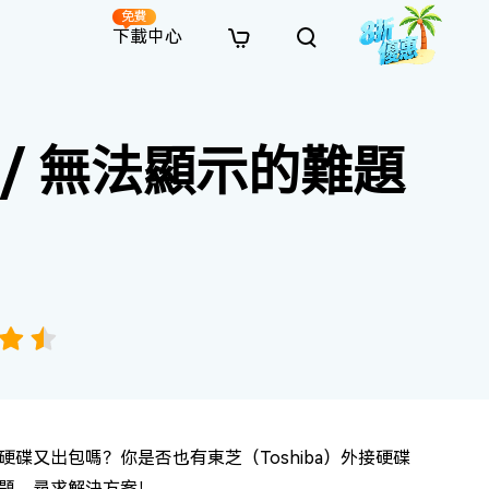
免費
下載中心
全新
解決方案
免費線上修復
解決方案
AI 圖像風格轉換
到/ 無法顯示的難題
· 繞過 Win 11 升級限制
· SD 記憶卡救援
· 硬碟資料救援
· 查找重複檔案（Win）
線上影片修復
· AI 3D 可動公仔提示詞
· 硬碟對拷
· USB 隨身碟救援
· 資源回收桶救援
· 優化 Mac 速度
線上照片修復
· 電影感 AI 影像提示詞
· 擴充 C 槽
· 資料救援
· Office 檔案救援
· 釋放磁碟空間
線上檔案修復
· 動漫轉真實風格提示詞
· 將 MBR 轉換為 GPT
· 照片恢復
· 影片恢復
· 清理 Mac 儲存空間
線上音訊修復
· AI 動漫風格人像提示詞
· AI 樂高積木風格提示詞
又出包嗎？你是否也有東芝（Toshiba）外接硬碟
題、尋求解決方案！