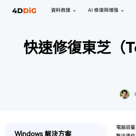
資料救援
AI 修復與增強
Windows 管理工具
支援
電腦清理工具
解決方案
iPh
Windows 資料救援
救援遺失
快速修復東芝（To
從 Windows 系統中恢復已刪除的檔
支援中心
用戶指
Partition Manager
Duplicat
案
Wha
指南·常見問答·聯絡我們
用戶指南
Windows 磁碟管理工具
查找並移
恢復 W
專業版
免費版
訂閱更新
相關資
Disk Copy
Tenorsh
最新更新
所有技巧
複製磁碟或分割區
徹底清理並
升級
Mac 資料救援
聯絡我們
全新
4DDiG File Repair
Windows Backup
從 macOS 系統中恢復已刪除的檔案
AI 驅動的檔案修復與增強 >>
備份電腦資料，守護檔案安全
專業版
免費版
系統修復
Windows Boot Genius
幾分鐘內修復 Windows 問題
電腦容量
Mac Boot Genius
Windows 解決方案
免費修復 Mac 問題
無法運作