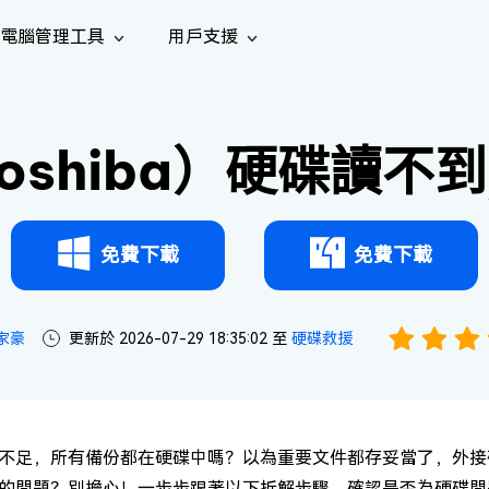
電腦管理工具
用戶支援
功能
社群媒體
修復工具
iOS 26
one 資料救援
Android 資料救援
的 iPhone/iPad 資料
救回 Android 資料
shiba）硬碟讀不
AI
南
影片修
照片修
檔案修
e File Deleter
Dll Fixer
tsApp 資料恢復
LINE 資料恢復
中心
除重複檔案
修復 Windows 中的所有 DLL 錯誤
復
復
復
hatsApp 資料
無需備份復原 LINE 聊天記錄
全新
訊
are Cleamio
Email Repair
音訊修
影片增
照片增
AI
AI
與解決方案
優化您的 Mac
修復損毀的 PST/OST 檔案
復
強
強
免費下載
免費下載
家豪
更新於 2026-07-29 18:35:02 至
硬碟救援
不足，所有備份都在硬碟中嗎？以為重要文件都存妥當了，外接硬碟
的問題？別擔心！一步步跟著以下拆解步驟，確認是否為硬碟問