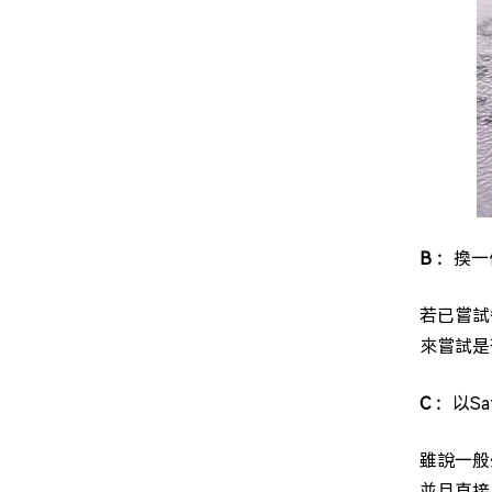
B ：
換一
若已嘗試
來嘗試是
C ：
以S
雖說一般
並且直接