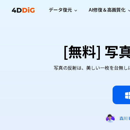
データ復元
AI修復＆高画質化
Windows管理
サポート
PCクリーンアッ
リソース
機能
iPh
Windows データ復元
iPho
Windowsで削除したファイルを復元
サポートセンター
ユーザ
Partition Manager
Duplicat
[無料] 
Wha
ガイド・お問い合わせ
ユーザー
Windows向けディスク管理ツール
重複ファ
プロ版
無料版
Wha
サブスク更新情報
使い方
Disk Copy
Tenorsh
最新版
最新のお知らせ
ヒントと
ディスクをクローン
Macを徹
写真の反射は、美しい一枚を台無し
Mac データ復元
macOSで削除したファイルを復元
お問い合わせ
新製品
4DDiG File Repair
Windows Backup
AIによるファイル修復と高画質化>>
データ保護向けPCバックアップ
プロ版
無料版
システム修復
Windows Boot Genius
Windowsの問題を数分で修復
森川 
Mac Boot Genius
Macの問題を無料で修復