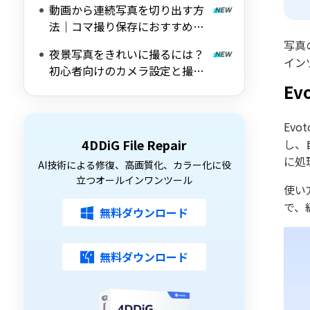
動画から連続写真を切り出す方
法｜コマ撮り保存におすすめの
ツールも紹介
写真
夜景写真をきれいに撮るには？
イン
初心者向けのカメラ設定と撮影
のコツを解説
Ev
Ev
4DDiG File Repair
し、
に処
AI技術による修復、高画質化、カラー化に役
立つオールインワンツール
使い
で、
無料ダウンロード
無料ダウンロード