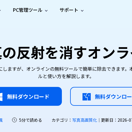
PC管理ツール
サポート
プ
ソーシャルメディア
修復ツール
無料オンラ
iOS26
one データ復元
Android データ復元
ne／iPadのデータを復元
Androidのデータを復元
AI
オンラ
ーガイド
ドキュ
e File Deleter
Dll Fixer
写真の反射を消すオン
動画修
写真修
オンラ
tsApp データ復元
LINE データ復元
ガイドセンター
メント
イルを検出・削除
WindowsのDLLエラーを修復
復
復
オンラ
tsAppのデータを復元
LINEのデータを復元
修復
新製
ガイド
are Cleamio
Email Repair
品
オンラ
対処法
底クリーンアップ＆最適化
破損したPST/OSTファイルを修復
音声修
動画高
写真高
にしますが、オンラインの無料ツールで簡単に除去できます。
AI
AI
復
画質化
画質化
ルと使い方を解説します。
無料ダウンロード
無料ダウンロー
颯
5分で読める
カテゴリ：
写真高画質化
｜更新日：2026-07-2