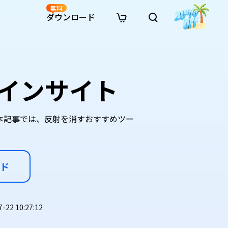
無料
ダウンロード
新着
イン修復
リソース
リソース
AI画像スタイル変換
· Win11制限を回避
· SDカード復元
· HDDデータ復元
· 重複検索（Win）
イン動画修復
· AI 3Dアクションフィギュアプロンプト
ラインサイト
· ハードディスクをクローン
· USBデータ復元
· ゴミ箱復元
· 重複検索（Mac）
イン写真修復
· シネマ風AI画像プロンプト
· Cドライブを拡張
· ファイル復元
· エクセル復元
· ディスク容量を解放
インファイル修復
· アニメ実写化プロンプト
· MBRをGPTに変換
· 写真復元
· 動画復元
· Macストレージを整理
イン音声修復
· AIアニメポートレートプロンプト
本記事では、反射を消すおすすめツー
· AIレゴ風写真プロンプト
ド
2 10:27:12