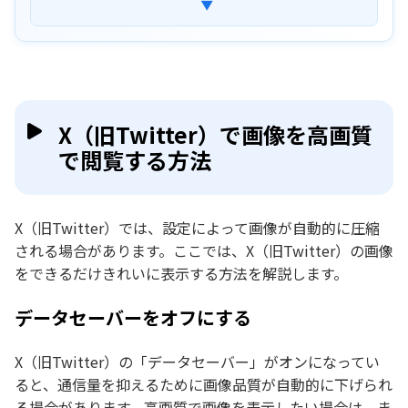
▼
投稿前に元画像の解像度を上げておく
画像サイズ・ファイルサイズを調整してから投稿する
X（旧Twitter）で画像の画質が悪い主な原因
X（旧Twitter）が画像を自動圧縮している
X（旧Twitter）で画像を高画質
データセーバーや低画質設定が有効になっている
で閲覧する方法
画像サイズ・形式がX（旧Twitter）に最適化されてい
ない
通信環境や端末環境によって低画質表示になっている
X（旧Twitter）では、設定によって画像が自動的に圧縮
X（旧Twitter）で画像の画質が悪い場合のよく
ある質問
される場合があります。ここでは、X（旧Twitter）の画像
をできるだけきれいに表示する方法を解説します。
まとめ
データセーバーをオフにする
X（旧Twitter）の「データセーバー」がオンになってい
ると、通信量を抑えるために画像品質が自動的に下げられ
る場合があります。高画質で画像を表示したい場合は、ま