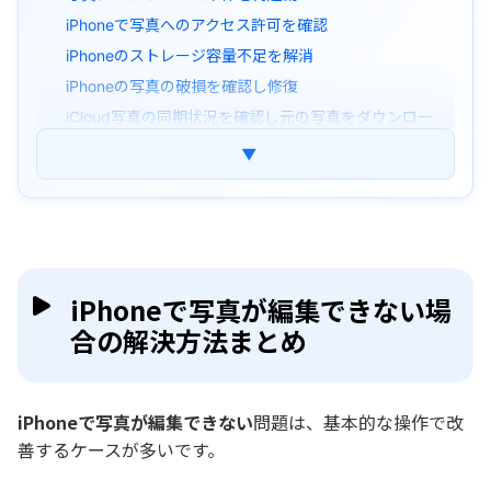
iPhoneで写真へのアクセス許可を確認
iPhoneのストレージ容量不足を解消
iPhoneの写真の破損を確認し修復
iCloud写真の同期状況を確認し元の写真をダウンロー
ド
▼
写真を別の形式に変換
iOSを最新バージョンにアップデート
iPhoneで写真が編集できない主な原因
iPhoneで写真が編集できない場合のよくある質
iPhoneで写真が編集できない場
問（FAQ）
合の解決方法まとめ
まとめ
iPhoneで写真が編集できない
問題は、基本的な操作で改
善するケースが多いです。