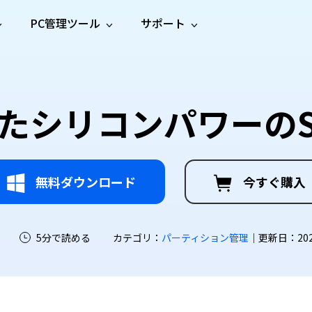
PC管理ツール
サポート
プ
ソーシャルメディア
修復ツール
無料オンラ
iOS26
one データ復元
Android データ復元
ne／iPadのデータを復元
Androidのデータを復元
AI
オンラ
ーガイド
ドキュ
e File Deleter
Dll Fixer
を使ったシリコンパワーの
動画修
写真修
オンラ
tsApp データ復元
LINE データ復元
ガイドセンター
メント
イルを検出・削除
WindowsのDLLエラーを修復
復
復
オンラ
tsAppのデータを復元
LINEのデータを復元
修復
新製
ガイド
are Cleamio
Email Repair
品
オンラ
対処法
底クリーンアップ＆最適化
破損したPST/OSTファイルを修復
音声修
動画高
写真高
AI
AI
復
画質化
画質化
無料ダウンロード
今すぐ購入
5分で読める
カテゴリ：
パーティション管理
｜更新日：2026-