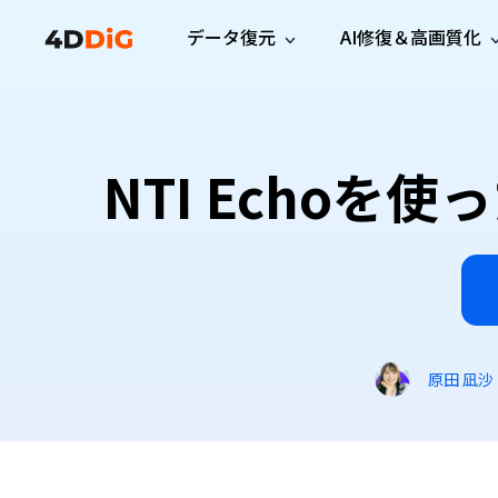
データ復元
AI修復＆高画質化
Windows管理
サポート
PCクリーンアッ
リソース
機能
iPh
Windows データ復元
iPho
Windowsで削除したファイルを復元
サポートセンター
ユーザ
Partition Manager
Duplicat
NTI Echo
Wha
ガイド・お問い合わせ
ユーザー
Windows向けディスク管理ツール
重複ファ
プロ版
無料版
Wha
サブスク更新情報
使い方
Disk Copy
Tenorsh
最新版
最新のお知らせ
ヒントと
ディスクをクローン
Macを徹
Mac データ復元
macOSで削除したファイルを復元
お問い合わせ
新製品
4DDiG File Repair
Windows Backup
AIによるファイル修復と高画質化>>
データ保護向けPCバックアップ
プロ版
無料版
システム修復
原田 凪沙
Windows Boot Genius
Windowsの問題を数分で修復
Mac Boot Genius
Macの問題を無料で修復