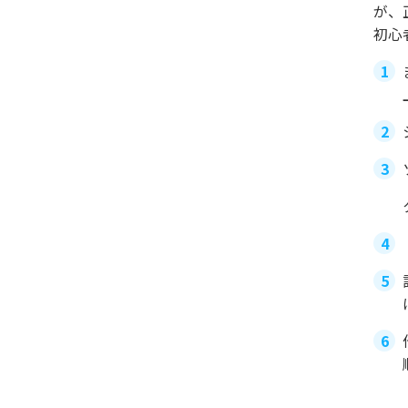
が、
初心