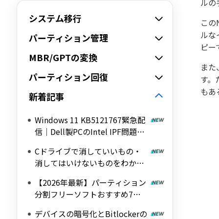
ルの
システム移行
この
ルな
パーティション管理
ピー
MBR/GPTの変換
また
パーティション回復
す。
もあ
新着記事
Windows 11 KB5121767緊急配
信｜Dell製PCのIntel IPF問題を
修正する帯域外（OOB）アップ
Cドライブで消していいもの・
デート
消してはいけないものをわかり
やすく解説
【2026年最新】パーティション
分割フリーソフトおすすめ7選
｜Windows 11/10対応の無料ツ
デバイスの暗号化とBitlockerの
ールを紹介