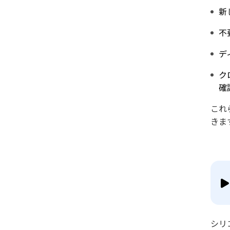
新
不
デ
ク
確
これ
きま
シリ