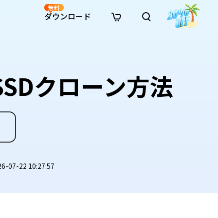
無料
ダウンロード
新着
イン修復
リソース
リソース
AI画像スタイル変換
· Win11制限を回避
· SDカード復元
· HDDデータ復元
· 重複検索（Win）
イン動画修復
· AI 3Dアクションフィギュアプロンプト
SSDクローン方法
· ハードディスクをクローン
· USBデータ復元
· ゴミ箱復元
· 重複検索（Mac）
イン写真修復
· シネマ風AI画像プロンプト
· Cドライブを拡張
· ファイル復元
· エクセル復元
· ディスク容量を解放
インファイル修復
· アニメ実写化プロンプト
· MBRをGPTに変換
· 写真復元
· 動画復元
· Macストレージを整理
イン音声修復
· AIアニメポートレートプロンプト
· AIレゴ風写真プロンプト
07-22 10:27:57