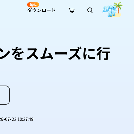
無料
ダウンロード
新着
イン修復
リソース
リソース
AI画像スタイル変換
· Win11制限を回避
· SDカード復元
· HDDデータ復元
· 重複検索（Win）
イン動画修復
· AI 3Dアクションフィギュアプロンプト
ーンをスムーズに行
· ハードディスクをクローン
· USBデータ復元
· ゴミ箱復元
· 重複検索（Mac）
イン写真修復
· シネマ風AI画像プロンプト
· Cドライブを拡張
· ファイル復元
· エクセル復元
· ディスク容量を解放
インファイル修復
· アニメ実写化プロンプト
· MBRをGPTに変換
· 写真復元
· 動画復元
· Macストレージを整理
イン音声修復
· AIアニメポートレートプロンプト
· AIレゴ風写真プロンプト
07-22 10:27:49