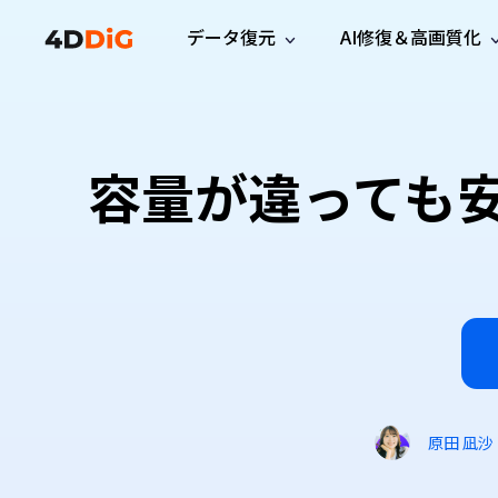
データ復元
AI修復＆高画質化
Windows管理
サポート
PCクリーンアッ
リソース
機能
iPh
Windows データ復元
iPho
Windowsで削除したファイルを復元
サポートセンター
ユーザ
Partition Manager
Duplicat
容量が違っても安
Wha
ガイド・お問い合わせ
ユーザー
Windows向けディスク管理ツール
重複ファ
プロ版
無料版
Wha
サブスク更新情報
使い方
Disk Copy
Tenorsh
最新版
最新のお知らせ
ヒントと
ディスクをクローン
Macを徹
Mac データ復元
macOSで削除したファイルを復元
お問い合わせ
新製品
4DDiG File Repair
Windows Backup
AIによるファイル修復と高画質化>>
データ保護向けPCバックアップ
プロ版
無料版
システム修復
Windows Boot Genius
Windowsの問題を数分で修復
原田 凪沙
Mac Boot Genius
Macの問題を無料で修復