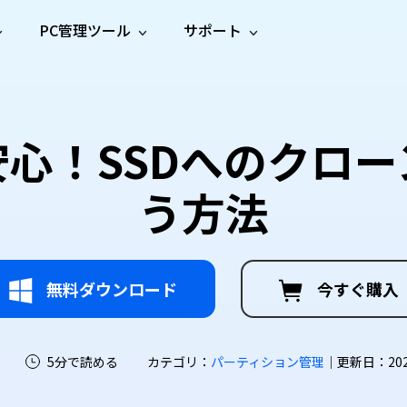
PC管理ツール
サポート
プ
ソーシャルメディア
修復ツール
無料オンラ
iOS26
one データ復元
Android データ復元
ne／iPadのデータを復元
Androidのデータを復元
AI
オンラ
ーガイド
ドキュ
e File Deleter
Dll Fixer
心！SSDへのクロ
動画修
写真修
オンラ
tsApp データ復元
LINE データ復元
ガイドセンター
メント
イルを検出・削除
WindowsのDLLエラーを修復
復
復
オンラ
tsAppのデータを復元
LINEのデータを復元
修復
新製
ガイド
are Cleamio
Email Repair
う方法
品
オンラ
対処法
底クリーンアップ＆最適化
破損したPST/OSTファイルを修復
音声修
動画高
写真高
AI
AI
復
画質化
画質化
無料ダウンロード
今すぐ購入
5分で読める
カテゴリ：
パーティション管理
｜更新日：2026-