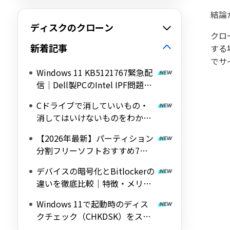
結論
ディスクのクローン
クロ
新着記事
する
でサ
Windows 11 KB5121767緊急配
信｜Dell製PCのIntel IPF問題を
修正する帯域外（OOB）アップ
Cドライブで消していいもの・
デート
消してはいけないものをわかり
やすく解説
【2026年最新】パーティション
分割フリーソフトおすすめ7選
｜Windows 11/10対応の無料ツ
デバイスの暗号化とBitlockerの
ールを紹介
違いを徹底比較｜特徴・メリッ
ト・デメリットをわかりやすく
Windows 11で起動時のディス
解説
クチェック（CHKDSK）をスキ
ップする方法を詳しく解説