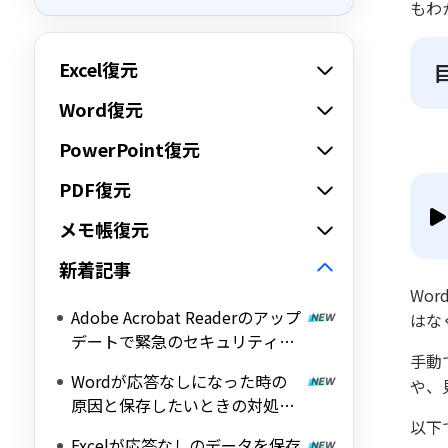
もわ
Excel復元
Word復元
PowerPoint復元
PDF復元
メモ帳復元
新着記事
Wo
Adobe Acrobat Readerのアップ
はな
デートで緊急のセキュリティ対
手動
策を！CVE-2026-34621脆弱性
Wordが応答なしになった時の
や、
の詳細と対処法
原因と保存したいときの対処法
以下
を解説！
Excelが応答なしのデータを保存