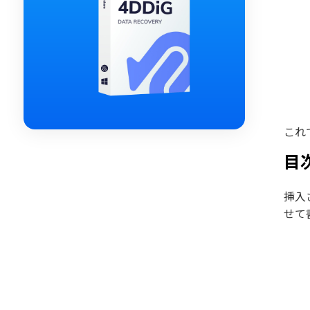
これ
目
挿入
せて