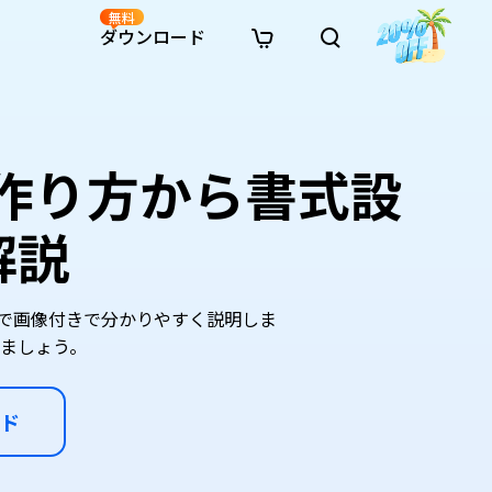
無料
ダウンロード
新着
イン修復
リソース
リソース
AI画像スタイル変換
· Win11制限を回避
· SDカード復元
· HDDデータ復元
· 重複検索（Win）
イン動画修復
· AI 3Dアクションフィギュアプロンプト
の作り方から書式設
· ハードディスクをクローン
· USBデータ復元
· ゴミ箱復元
· 重複検索（Mac）
イン写真修復
· シネマ風AI画像プロンプト
· Cドライブを拡張
· ファイル復元
· エクセル復元
· ディスク容量を解放
インファイル修復
· アニメ実写化プロンプト
· MBRをGPTに変換
· 写真復元
· 動画復元
· Macストレージを整理
解説
イン音声修復
· AIアニメポートレートプロンプト
· AIレゴ風写真プロンプト
まで画像付きで分かりやすく説明しま
ましょう。
ド