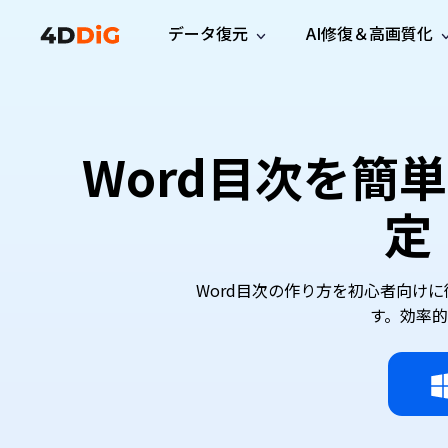
データ復元
AI修復＆高画質化
Windows管理
サポート
PCクリーンアッ
リソース
機能
iPh
Windows データ復元
iPho
Windowsで削除したファイルを復元
サポートセンター
ユーザ
Partition Manager
Duplicat
Word目次を簡
Wha
ガイド・お問い合わせ
ユーザー
Windows向けディスク管理ツール
重複ファ
プロ版
無料版
Wha
サブスク更新情報
使い方
Disk Copy
Tenorsh
定
最新版
最新のお知らせ
ヒントと
ディスクをクローン
Macを徹
Mac データ復元
macOSで削除したファイルを復元
お問い合わせ
新製品
4DDiG File Repair
Windows Backup
AIによるファイル修復と高画質化>>
データ保護向けPCバックアップ
Word目次の作り方を初心者向け
プロ版
無料版
す。効率
システム修復
Windows Boot Genius
Windowsの問題を数分で修復
Mac Boot Genius
Macの問題を無料で修復