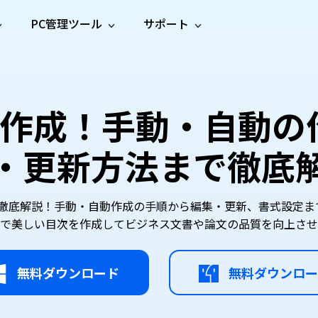
PC管理ツール
サポート
プ
ソーシャルメディア
修復ツール
無料オンラ
iOS26
one データ復元
Android データ復元
ne／iPadのデータを復元
Androidのデータを復元
AI
オンラ
ーガイド
ドキュ
e File Deleter
Dll Fixer
単作成！手動・自動
動画修
写真修
オンラ
tsApp データ復元
LINE データ復元
ガイドセンター
メント
イルを検出・削除
WindowsのDLLエラーを修復
復
復
オンラ
tsAppのデータを復元
LINEのデータを復元
修復
新製
ガイド
are Cleamio
Email Repair
・更新方法まで徹底
品
オンラ
対処法
底クリーンアップ＆最適化
破損したPST/OSTファイルを修復
音声修
動画高
写真高
AI
AI
復
画質化
画質化
に徹底解説！手動・自動作成の手順から編集・更新、書式設定
的で美しい目次を作成してビジネス文書や論文の品質を向上させ
無料ダウンロード
無料ダウンロー