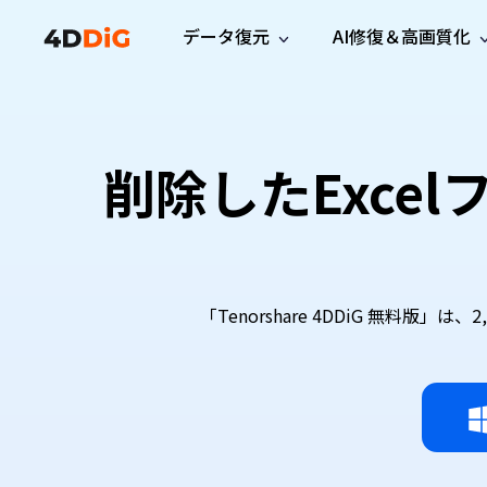
データ復元
AI修復＆高画質化
Windows管理
サポート
PCクリーンアッ
リソース
機能
iPh
Windows データ復元
iPho
Windowsで削除したファイルを復元
サポートセンター
ユーザ
Partition Manager
Duplicat
削除したExce
Wha
ガイド・お問い合わせ
ユーザー
Windows向けディスク管理ツール
重複ファ
プロ版
無料版
Wha
サブスク更新情報
使い方
Disk Copy
Tenorsh
最新版
最新のお知らせ
ヒントと
ディスクをクローン
Macを徹
Mac データ復元
macOSで削除したファイルを復元
お問い合わせ
新製品
4DDiG File Repair
Windows Backup
AIによるファイル修復と高画質化>>
データ保護向けPCバックアップ
「Tenorshare 4DDiG 無料版
プロ版
無料版
システム修復
Windows Boot Genius
Windowsの問題を数分で修復
Mac Boot Genius
Macの問題を無料で修復