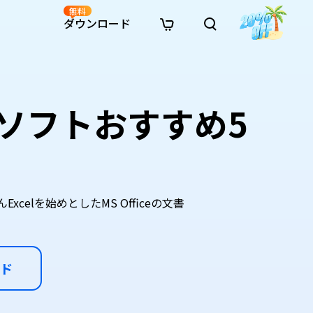
無料
ダウンロード
新着
イン修復
リソース
リソース
AI画像スタイル変換
· Win11制限を回避
· SDカード復元
· HDDデータ復元
· 重複検索（Win）
イン動画修復
· AI 3Dアクションフィギュアプロンプト
料ソフトおすすめ5
· ハードディスクをクローン
· USBデータ復元
· ゴミ箱復元
· 重複検索（Mac）
イン写真修復
· シネマ風AI画像プロンプト
· Cドライブを拡張
· ファイル復元
· エクセル復元
· ディスク容量を解放
インファイル修復
· アニメ実写化プロンプト
· MBRをGPTに変換
· 写真復元
· 動画復元
· Macストレージを整理
イン音声修復
· AIアニメポートレートプロンプト
· AIレゴ風写真プロンプト
xcelを始めとしたMS Officeの文書
ド