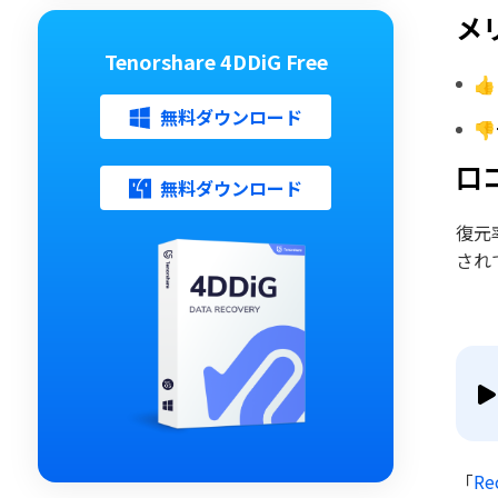
メ
Tenorshare 4DDiG Free

無料ダウンロード

口
無料ダウンロード
復元
され
「
Re