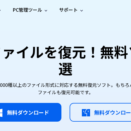
PC管理ツール
サポート
プ
ソーシャルメディア
修復ツール
無料オンラ
iOS26
one データ復元
Android データ復元
ne／iPadのデータを復元
Androidのデータを復元
AI
オンラ
ーガイド
ドキュ
e File Deleter
Dll Fixer
lファイルを復元！無
動画修
写真修
オンラ
tsApp データ復元
LINE データ復元
ガイドセンター
メント
イルを検出・削除
WindowsのDLLエラーを修復
復
復
オンラ
tsAppのデータを復元
LINEのデータを復元
修復
新製
ガイド
are Cleamio
Email Repair
選
品
オンラ
対処法
底クリーンアップ＆最適化
破損したPST/OSTファイルを修復
音声修
動画高
写真高
AI
AI
復
画質化
画質化
」は、2,000種以上のファイル形式に対応する無料復元ソフト。もちろんE
ファイルも復元可能です。
無料ダウンロード
無料ダウンロー