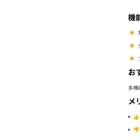
機
お
多機
メ

