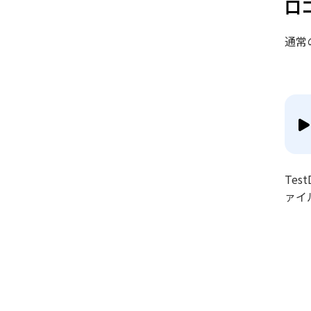
口
通常
Te
ァイ