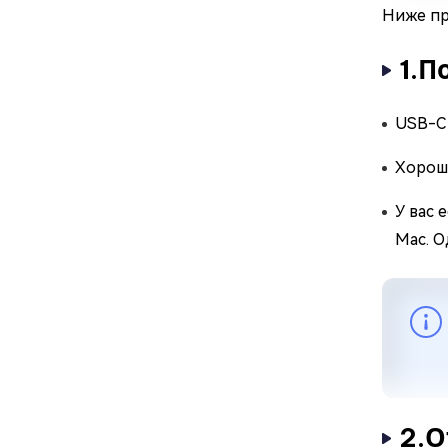
Ниже пр
1.П
USB-C 
Хорош
У вас 
Mac. О
2.О