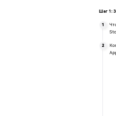
Шаг 1: 
Чт
Sto
Ког
App