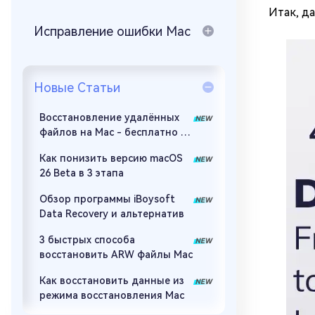
за минуты
Итак, д
Исправление ошибки Mac
Mac Boot Genius
Устранение проблем с Mac за
минуты
Новые Статьи
Восстановление удалённых
файлов на Mac - бесплатно и
эффективно
Как понизить версию macOS
26 Beta в 3 этапа
Обзор программы iBoysoft
Data Recovery и альтернатив
3 быстрых способа
восстановить ARW файлы Mac
Как восстановить данные из
режима восстановления Mac