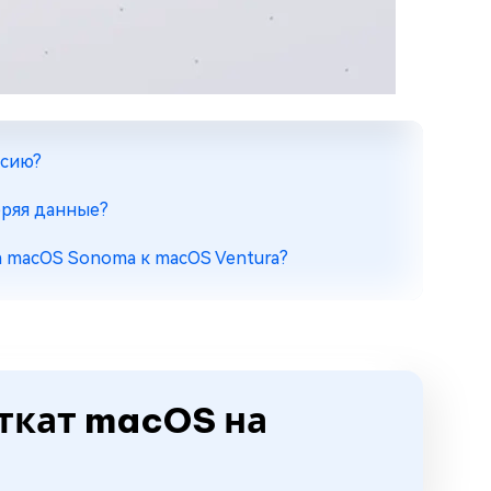
рсию?
теряя данные?
а macOS Sonoma к macOS Ventura?
 откат macOS на