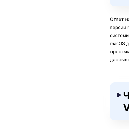
Ответ н
версии 
системы
macOS д
простым
данных 
Ч
V