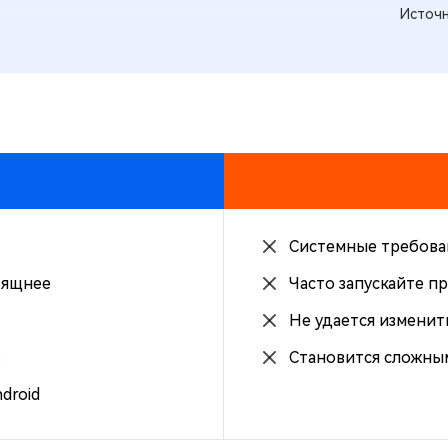
Источн
Системные требова
зящнее
Часто запускайте п
Не удается изменит
ь
Становится сложны
droid