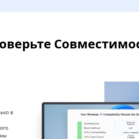
оверьте Совместимо
ько в
того
ены