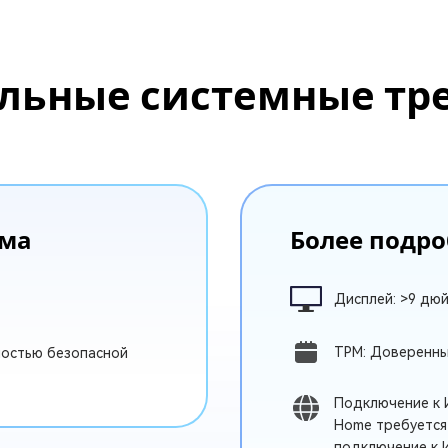
ьные системные тр
ема
Более подр
Дисплей: >9 дю
TPM: Доверенны
ностью безопасной
Подключение к 
Home требуется
подключение к 