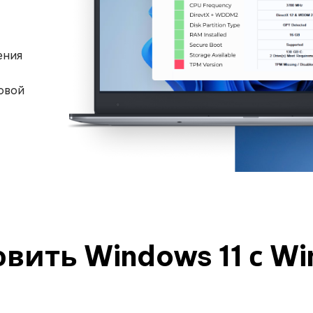
ения
овой
овить Windows 11 с Wi