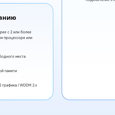
ванию
трее с 2 или более
ом процессоре или
ободного места
ой памяти
2 графика / WDDM 2.x