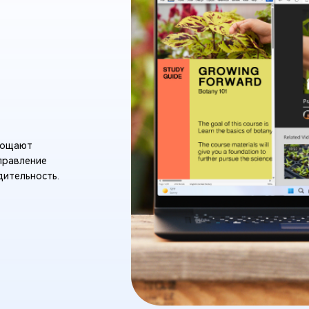
прощают
правление
дительность.