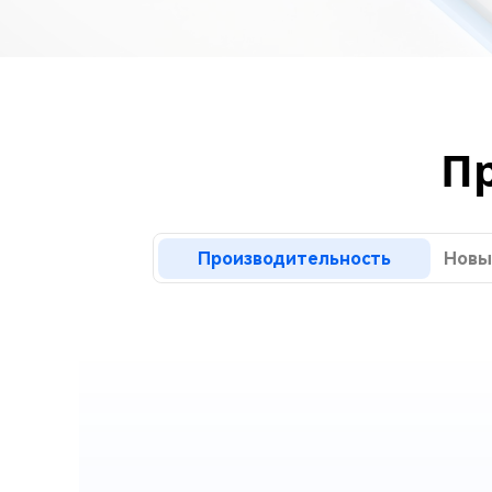
за минуты
Mac Boot Genius
Устранение проблем с Mac за
минуты
П
Производительность
Новы