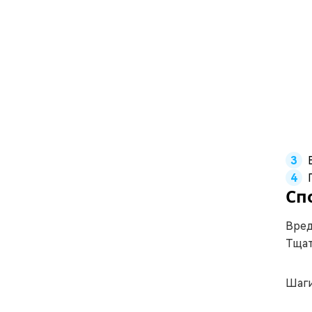
Сп
Вред
Тщат
Шаги