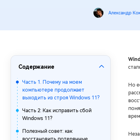
за минуты
Александр Ко
Mac Boot Genius
Устранение проблем с Mac за
минуты
Wind
Содержание
стал
Часть 1. Почему на моем
Но е
компьютере продолжает
расс
выходить из строя Windows 11?
восс
поня
Часть 2: Как исправить сбой
вре
Windows 11?
Полезный совет: как
Неза
восстановить потерянные