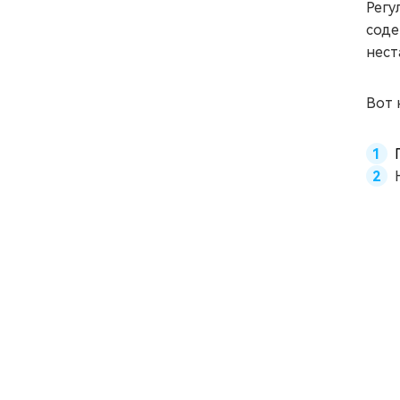
Регу
соде
нест
Вот 