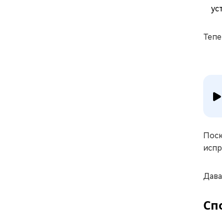
ус
Тепе
Поск
испр
Дава
Сп