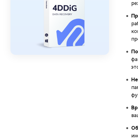
ре
Пр
ра
ко
пр
По
фа
эт
Не
па
фу
Вр
ва
Об
ин