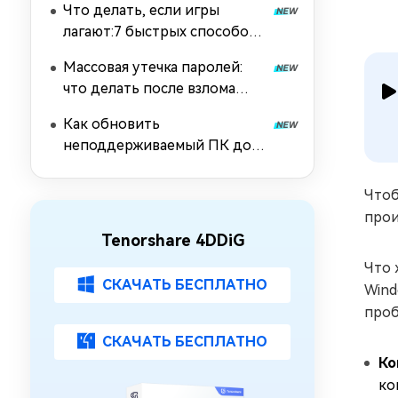
Что делать, если игры
лагают:7 быстрых способов
сделать игру плавной
Массовая утечка паролей:
что делать после взлома
данных
Как обновить
неподдерживаемый ПК до
Windows 11 26H2: 5 способов
Чтоб
прои
Tenorshare 4DDiG
Что 
СКАЧАТЬ БЕСПЛАТНО
Wind
проб
СКАЧАТЬ БЕСПЛАТНО
Ко
ко