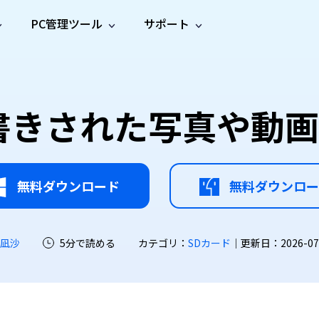
PC管理ツール
サポート
プ
ソーシャルメディア
修復ツール
無料オンラ
iOS26
one データ復元
Android データ復元
ne／iPadのデータを復元
Androidのデータを復元
AI
オンラ
ーガイド
ドキュ
e File Deleter
Dll Fixer
書きされた写真や動
動画修
写真修
オンラ
tsApp データ復元
LINE データ復元
ガイドセンター
メント
イルを検出・削除
WindowsのDLLエラーを修復
復
復
オンラ
tsAppのデータを復元
LINEのデータを復元
修復
新製
ガイド
are Cleamio
Email Repair
品
オンラ
対処法
底クリーンアップ＆最適化
破損したPST/OSTファイルを修復
音声修
動画高
写真高
AI
AI
復
画質化
画質化
無料ダウンロード
無料ダウンロー
 凪沙
5分で読める
カテゴリ：
SDカード
｜更新日：2026-07-2