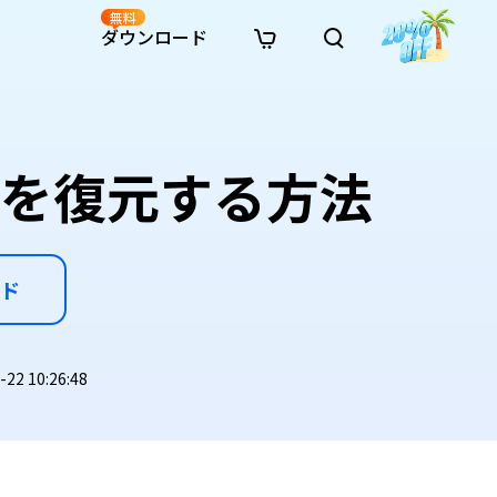
無料
ダウンロード
新着
イン修復
リソース
リソース
AI画像スタイル変換
· Win11制限を回避
· SDカード復元
· HDDデータ復元
· 重複検索（Win）
イン動画修復
· AI 3Dアクションフィギュアプロンプト
画を復元する方法
· ハードディスクをクローン
· USBデータ復元
· ゴミ箱復元
· 重複検索（Mac）
イン写真修復
· シネマ風AI画像プロンプト
· Cドライブを拡張
· ファイル復元
· エクセル復元
· ディスク容量を解放
インファイル修復
· アニメ実写化プロンプト
· MBRをGPTに変換
· 写真復元
· 動画復元
· Macストレージを整理
イン音声修復
· AIアニメポートレートプロンプト
· AIレゴ風写真プロンプト
ド
2 10:26:48