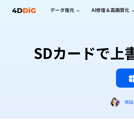
データ復元
AI修復＆高画質化
Windows管理
サポート
PCクリーンアッ
リソース
機能
iPh
Windows データ復元
iPho
Windowsで削除したファイルを復元
サポートセンター
ユーザ
Partition Manager
Duplicat
SDカードで上
Wha
ガイド・お問い合わせ
ユーザー
Windows向けディスク管理ツール
重複ファ
プロ版
無料版
Wha
サブスク更新情報
使い方
Disk Copy
Tenorsh
最新版
最新のお知らせ
ヒントと
ディスクをクローン
Macを徹
Mac データ復元
macOSで削除したファイルを復元
お問い合わせ
新製品
4DDiG File Repair
Windows Backup
AIによるファイル修復と高画質化>>
データ保護向けPCバックアップ
プロ版
無料版
システム修復
原田
Windows Boot Genius
Windowsの問題を数分で修復
Mac Boot Genius
Macの問題を無料で修復