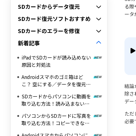
SDカードからデータ復元
る際
ータ
SDカード復元ソフトおすすめ
SDカードのエラーを修復
新着記事
iPadでSDカードが読み込めない
原因と対処法
Androidスマホのゴミ箱はど
こ？ 空にする／データを復元す
結論
る方法
除さ
SDカードからパソコンに動画を
デー
取り込む方法！読み込まないと
きの対処法も紹介
ただ
パソコンからSDカードに写真を
必要
取り込む方法！コピーできない
ときの対処法も紹介
Androidスマホからパソコンに