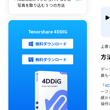
写真を取り込む 5 つの方法
Tenorshare 4DDiG
無料ダウンロード
上書
方
無料ダウンロード
デー
最も
「
4
ーフ
績か
操作