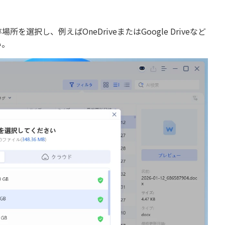
択し、例えばOneDriveまたはGoogle Driveなど
い。